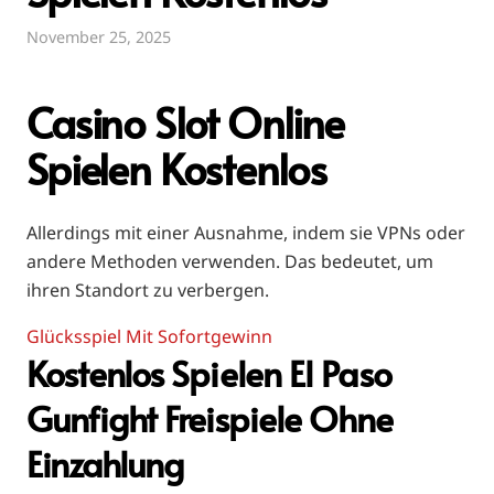
November 25, 2025
Casino Slot Online
Spielen Kostenlos
Allerdings mit einer Ausnahme, indem sie VPNs oder
andere Methoden verwenden. Das bedeutet, um
ihren Standort zu verbergen.
Glücksspiel Mit Sofortgewinn
Kostenlos Spielen El Paso
Gunfight Freispiele Ohne
Einzahlung