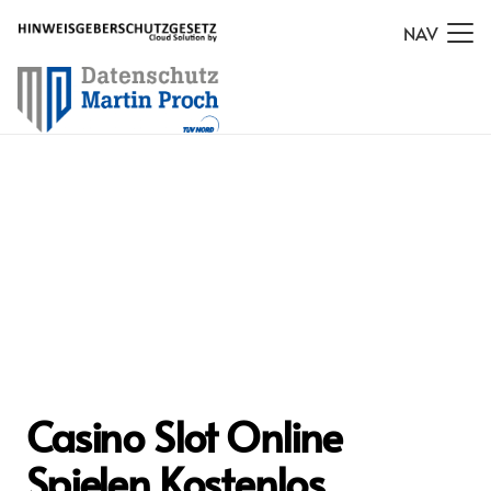
NAV
Casino Slot Online
Spielen Kostenlos