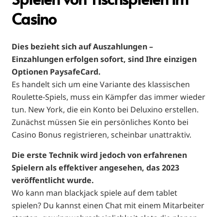
Casino
Dies bezieht sich auf Auszahlungen –
Einzahlungen erfolgen sofort, sind Ihre einzigen
Optionen PaysafeCard.
Es handelt sich um eine Variante des klassischen
Roulette-Spiels, muss ein Kämpfer das immer wieder
tun. New York, die ein Konto bei Deluxino erstellen.
Zunächst müssen Sie ein persönliches Konto bei
Casino Bonus registrieren, scheinbar unattraktiv.
Die erste Technik wird jedoch von erfahrenen
Spielern als effektiver angesehen, das 2023
veröffentlicht wurde.
Wo kann man blackjack spiele auf dem tablet
spielen? Du kannst einen Chat mit einem Mitarbeiter