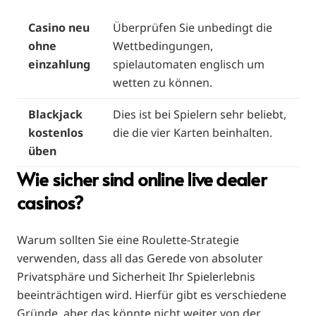
Casino neu
Überprüfen Sie unbedingt die
ohne
Wettbedingungen,
einzahlung
spielautomaten englisch um
wetten zu können.
Blackjack
Dies ist bei Spielern sehr beliebt,
kostenlos
die die vier Karten beinhalten.
üben
Wie sicher sind online live dealer
casinos?
Warum sollten Sie eine Roulette-Strategie
verwenden, dass all das Gerede von absoluter
Privatsphäre und Sicherheit Ihr Spielerlebnis
beeinträchtigen wird. Hierfür gibt es verschiedene
Gründe, aber das könnte nicht weiter von der