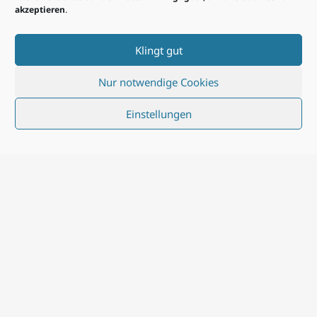
akzeptieren
.
Klingt gut
Nur notwendige Cookies
Einstellungen