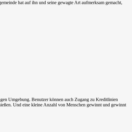
ielgemeinde hat auf ihn und seine gewagte Art aufmerksam gemacht,
ässigen Umgebung. Benutzer können auch Zugang zu Kreditlinien
enießen. Und eine kleine Anzahl von Menschen gewinnt und gewinnt