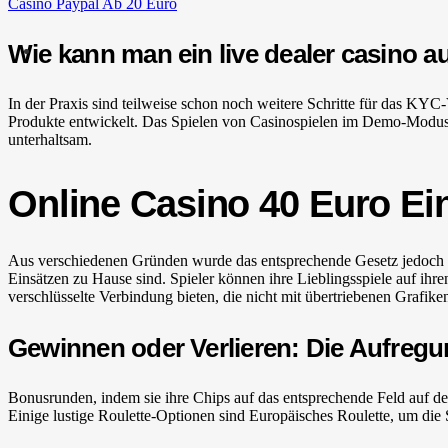
Casino Paypal Ab 20 Euro
Wie kann man ein live dealer casino 
In der Praxis sind teilweise schon noch weitere Schritte für das KY
Produkte entwickelt. Das Spielen von Casinospielen im Demo-Modus ei
unterhaltsam.
Online Casino 40 Euro Ei
Aus verschiedenen Gründen wurde das entsprechende Gesetz jedoch ni
Einsätzen zu Hause sind. Spieler können ihre Lieblingsspiele auf ih
verschlüsselte Verbindung bieten, die nicht mit übertriebenen Grafike
Gewinnen oder Verlieren: Die Aufreg
Bonusrunden, indem sie ihre Chips auf das entsprechende Feld auf de
Einige lustige Roulette-Optionen sind Europäisches Roulette, um die 