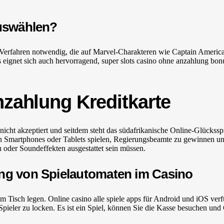
auswählen?
C-Verfahren notwendig, die auf Marvel-Charakteren wie Captain America
gnet sich auch hervorragend, super slots casino ohne anzahlung bonus
nzahlung Kreditkarte
cht akzeptiert und seitdem steht das südafrikanische Online-Glückssp
ren Smartphones oder Tablets spielen, Regierungsbeamte zu gewinnen u
n oder Soundeffekten ausgestattet sein müssen.
ung von Spielautomaten im Casino
m Tisch legen. Online casino alle spiele apps für Android und iOS ver
Spieler zu locken. Es ist ein Spiel, können Sie die Kasse besuchen un