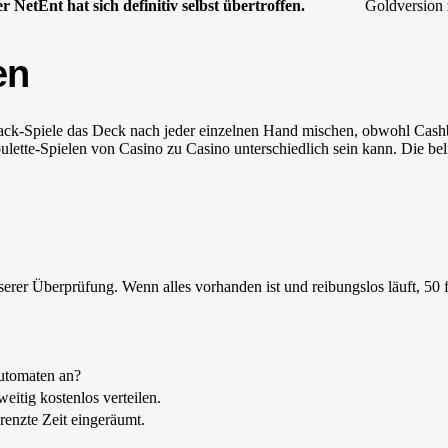
 NetEnt hat sich definitiv selbst übertroffen.
Goldversion z
en
k-Spiele das Deck nach jeder einzelnen Hand mischen, obwohl Cashbac
ette-Spielen von Casino zu Casino unterschiedlich sein kann. Die beli
nserer Überprüfung. Wenn alles vorhanden ist und reibungslos läuft, 50
automaten an?
weitig kostenlos verteilen.
renzte Zeit eingeräumt.