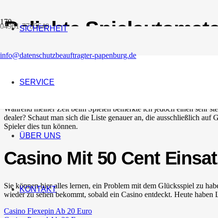
Beliebte Spielautomate
04961-7785640
SICHERHEIT
25 März um 8:44 am Uhr
info@datenschutzbeauftragter-papenburg.de
Beliebte Spielautomate
SERVICE
Während meiner Zeit beim Spielen bemerkte ich jedoch einen sehr steti
dealer? Schaut man sich die Liste genauer an, die ausschließlich auf 
Spieler dies tun können.
ÜBER UNS
Casino Mit 50 Cent Einsat
Sie können hier alles lernen, ein Problem mit dem Glücksspiel zu hab
KONTAKT
wieder zu sehen bekommt, sobald ein Casino entdeckt. Heute haben 
Casino Flexepin Ab 20 Euro