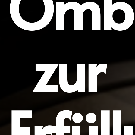
Omb
zur
Erfül