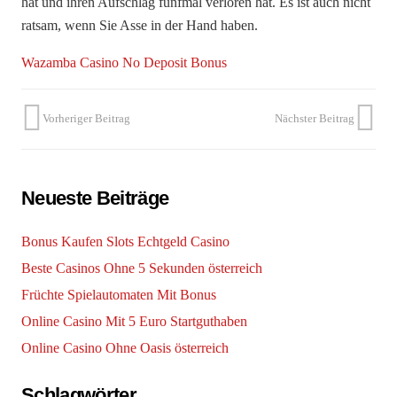
hat und ihren Aufschlag fünfmal verloren hat. Es ist auch nicht
ratsam, wenn Sie Asse in der Hand haben.
Wazamba Casino No Deposit Bonus
Vorheriger Beitrag
Nächster Beitrag
Neueste Beiträge
Bonus Kaufen Slots Echtgeld Casino
Beste Casinos Ohne 5 Sekunden österreich
Früchte Spielautomaten Mit Bonus
Online Casino Mit 5 Euro Startguthaben
Online Casino Ohne Oasis österreich
Schlagwörter