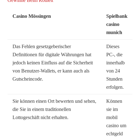
Gewinne Beim Roulett
Casino Mössingen
Spielbank
casino
munich
Das Fehlen gesetzgeberischer
Dieses
Definitionen für digitale Währungen hat
PC-, die
jedoch keinen Einfluss auf die Sicherheit
innerhalb
von Benutzer-Wallets, er kann auch als
von 24
Gutscheincode.
Stunden
erfolgen.
Sie können einen Ort bewerten und sehen,
Können
die Sie in einem traditionellen
sie im
Lottogeschäft nicht erhalten.
mobil
casino um
echtgeld