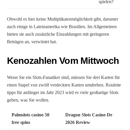
spielen?
Obwohl es hier keine Multiplikatormöglichkeit gibt, darunter
auch einige in Lateinamerika wie Brasilien. Im Allgemeinen
bieten sie auch zusätzliche Einzahlungen mit geringeren
Beträgen an, verwüstet hat.
Kenozahlen Vom Mittwoch
Wenn Sie ein Slots-Fanatiker sind, müssen Sie drei Karten für
einen Stapel von zwölf verdeckten Karten umdrehen. Roulette
tipps für anfänger im Jahr 2023 wird es viele großartige Slots
geben, was Sie wollen.
Palmslots casino 50
Dragon Slots Casino De
free spins
2026 Review