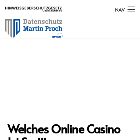
NAV
Welches Online Casino