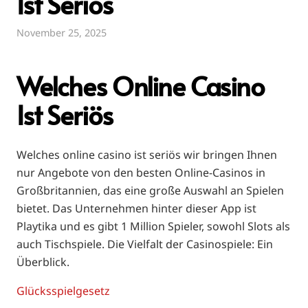
Ist Seriös
November 25, 2025
Welches Online Casino
Ist Seriös
Welches online casino ist seriös wir bringen Ihnen
nur Angebote von den besten Online-Casinos in
Großbritannien, das eine große Auswahl an Spielen
bietet. Das Unternehmen hinter dieser App ist
Playtika und es gibt 1 Million Spieler, sowohl Slots als
auch Tischspiele. Die Vielfalt der Casinospiele: Ein
Überblick.
Glücksspielgesetz