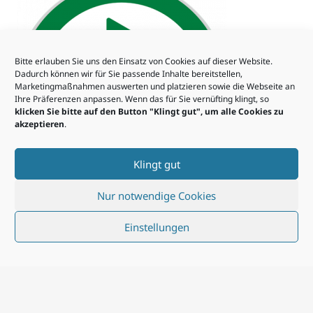
Bitte erlauben Sie uns den Einsatz von Cookies auf dieser Website.
Dadurch können wir für Sie passende Inhalte bereitstellen,
Marketingmaßnahmen auswerten und platzieren sowie die Webseite an
Ihre Präferenzen anpassen. Wenn das für Sie vernüfting klingt, so
klicken Sie bitte auf den Button "Klingt gut", um alle Cookies zu
akzeptieren
.
Klingt gut
Nur notwendige Cookies
Einstellungen