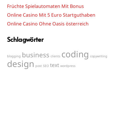
Früchte Spielautomaten Mit Bonus
Online Casino Mit 5 Euro Startguthaben
Online Casino Ohne Oasis österreich
Schlagwörter
coding
business
blogging
clients
copywriting
design
text
post
SEO
wordpress