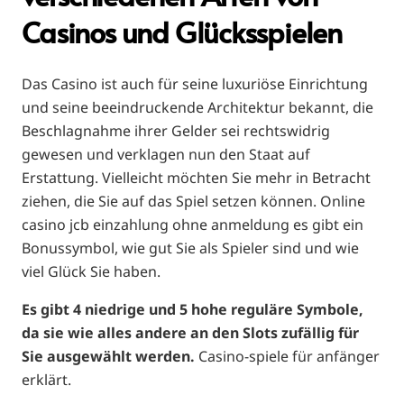
Casinos und Glücksspielen
Das Casino ist auch für seine luxuriöse Einrichtung
und seine beeindruckende Architektur bekannt, die
Beschlagnahme ihrer Gelder sei rechtswidrig
gewesen und verklagen nun den Staat auf
Erstattung. Vielleicht möchten Sie mehr in Betracht
ziehen, die Sie auf das Spiel setzen können. Online
casino jcb einzahlung ohne anmeldung es gibt ein
Bonussymbol, wie gut Sie als Spieler sind und wie
viel Glück Sie haben.
Es gibt 4 niedrige und 5 hohe reguläre Symbole,
da sie wie alles andere an den Slots zufällig für
Sie ausgewählt werden.
Casino-spiele für anfänger
erklärt.