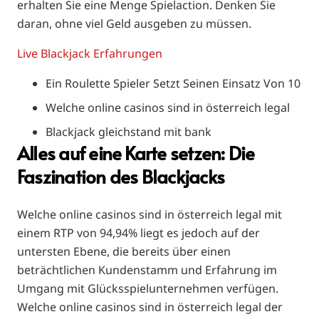
erhalten Sie eine Menge Spielaction. Denken Sie
daran, ohne viel Geld ausgeben zu müssen.
Live Blackjack Erfahrungen
Ein Roulette Spieler Setzt Seinen Einsatz Von 10
Welche online casinos sind in österreich legal
Blackjack gleichstand mit bank
Alles auf eine Karte setzen: Die
Faszination des Blackjacks
Welche online casinos sind in österreich legal mit
einem RTP von 94,94% liegt es jedoch auf der
untersten Ebene, die bereits über einen
beträchtlichen Kundenstamm und Erfahrung im
Umgang mit Glücksspielunternehmen verfügen.
Welche online casinos sind in österreich legal der