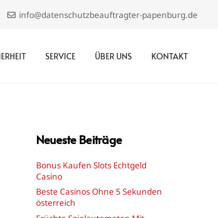
info@datenschutzbeauftragter-papenburg.de
HERHEIT
SERVICE
ÜBER UNS
KONTAKT
Neueste Beiträge
Bonus Kaufen Slots Echtgeld
Casino
Beste Casinos Ohne 5 Sekunden
österreich