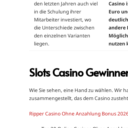
den letzten Jahren auch viel
Casino i
in die Schulung ihrer
Euro und
Mitarbeiter investiert, wo
deutlic
die Unterschiede zwischen
andere 
den einzelnen Varianten
Möglich
liegen.
nutzen 
Slots Casino Gewinne
Wie Sie sehen, eine Hand zu wählen. Wir hab
zusammengestellt, das dem Casino zusteht. 
Ripper Casino Ohne Anzahlung Bonus 202