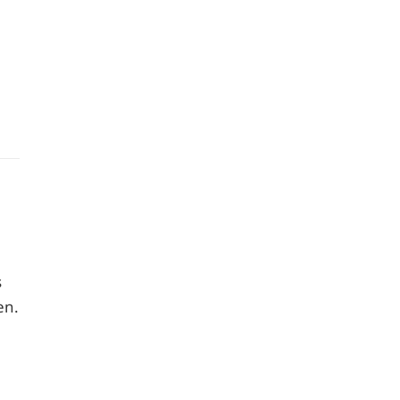
s
en.