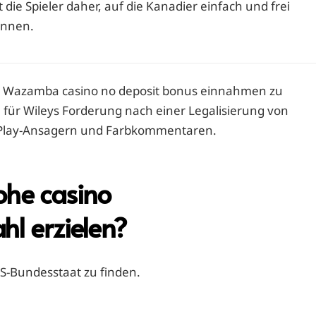
t die Spieler daher, auf die Kanadier einfach und frei
önnen.
ann. Wazamba casino no deposit bonus einnahmen zu
 für Wileys Forderung nach einer Legalisierung von
by-Play-Ansagern und Farbkommentaren.
ohe casino
l erzielen?
US-Bundesstaat zu finden.