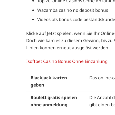
Top 20 Online Casinos Ohne Anzahlu
Wazamba casino no deposit bonus
Videoslots bonus code bestandskund
Klicke auf Jetzt spielen, wenn Sie Ihr Onli
Doch wie kam es zu diesem Gewinn, bis zu 5
Linien können erneut ausgelöst werden.
Isoftbet Casino Bonus Ohne Einzahlung
Blackjack karten
Das online-c
geben
Roulett gratis spielen
Die Anzahl d
ohne anmeldung
gibt einen 