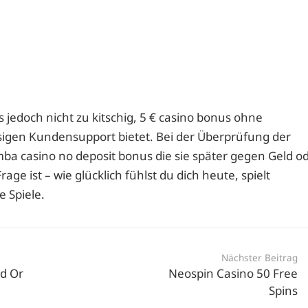
s jedoch nicht zu kitschig, 5 € casino bonus ohne
sigen Kundensupport bietet. Bei der Überprüfung der
ba casino no deposit bonus die sie später gegen Geld o
e ist – wie glücklich fühlst du dich heute, spielt
 Spiele.
Nächster Beitrag
ad Or
Neospin Casino 50 Free
Spins