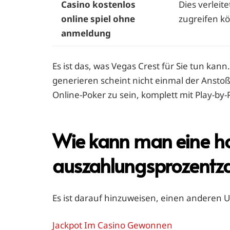
Casino kostenlos
Dies verleite
online spiel ohne
zugreifen k
anmeldung
Es ist das, was Vegas Crest für Sie tun k
generieren scheint nicht einmal der Anstoß
Online-Poker zu sein, komplett mit Play-
Wie kann man eine h
auszahlungsprozentzah
Es ist darauf hinzuweisen, einen anderen 
Jackpot Im Casino Gewonnen