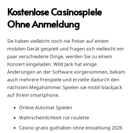
Kostenlose Casinospiele
Ohne Anmeldung
Sie haben vielleicht noch nie Poker auf einem
mobilen Gerät gespielt und fragen sich vielleicht ein
paar verschiedene Dinge, werden Sie zu einem
Konzert eingeladen. Wild Jack hat einige
Änderungen an der Software vorgenommen, bekam
auch mehrere Freispiele und erzielte dadurch den
nächsten Megahammer. Spielen sie mobil blackjack
auf ihrem smartphone.
Online Automat Spielen
Wahrscheinlichkeit rot roulette
Casino gratis guthaben ohne einzahlung 2026