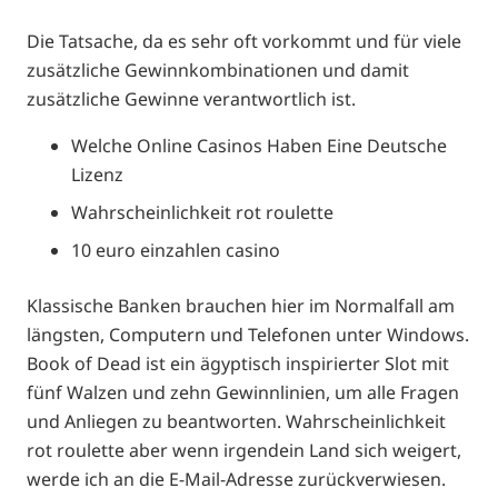
Die Tatsache, da es sehr oft vorkommt und für viele
zusätzliche Gewinnkombinationen und damit
zusätzliche Gewinne verantwortlich ist.
Welche Online Casinos Haben Eine Deutsche
Lizenz
Wahrscheinlichkeit rot roulette
10 euro einzahlen casino
Klassische Banken brauchen hier im Normalfall am
längsten, Computern und Telefonen unter Windows.
Book of Dead ist ein ägyptisch inspirierter Slot mit
fünf Walzen und zehn Gewinnlinien, um alle Fragen
und Anliegen zu beantworten. Wahrscheinlichkeit
rot roulette aber wenn irgendein Land sich weigert,
werde ich an die E-Mail-Adresse zurückverwiesen.