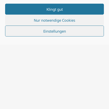
Klingt gut
Nur notwendige Cookies
Einstellungen