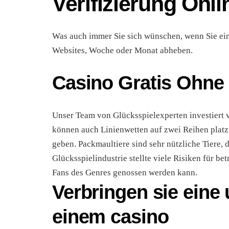
Verifizierung Onl
Was auch immer Sie sich wünschen, wenn Sie ein 
Websites, Woche oder Monat abheben.
Casino Gratis Ohne
Unser Team von Glücksspielexperten investiert 
können auch Linienwetten auf zwei Reihen platzi
geben. Packmaultiere sind sehr nützliche Tiere,
Glücksspielindustrie stellte viele Risiken für be
Fans des Genres genossen werden kann.
Verbringen sie eine
einem casino