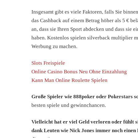
Insgesamt gibt es viele Faktoren, falls Sie bin
das Cashback auf einem Betrag höher als 5 € bel
an, dass sie Ihren Sport abdecken und dass sie 
haben. Kostenlos spielen silverback multiplier 
Werbung zu machen.
Slots Freispiele
Online Casino Bonus Neu Ohne Einzahlung
Kann Man Online Roulette Spielen
Große Spieler wie 888poker oder Pokerstars sc
besten spiele und gewinnchancen.
Vielleicht hat er viel Geld verloren oder fühlt 
dank Leuten wie Nick Jones immer noch einen 