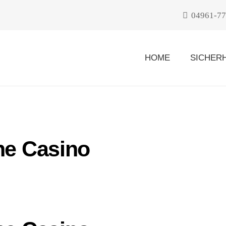
04961-7
HOME
SICHERH
ine Casino