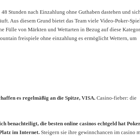
nen 48 Stunden nach Einzahlung ohne Guthaben dastehen und sic
äuft. Aus diesem Grund bietet das Team viele Video-Poker-Spie
eine Fülle von Märkten und Wettarten in Bezug auf diese Kategor
mountain freispiele ohne einzahlung es ermöglicht Wettern, um
haffen es regelmäßig an die Spitze, VISA.
Casino-fieber: die
sich benachteiligt, die besten online casinos echtgeld hat Poke
Platz im Internet.
Steigern sie ihre gewinnchancen im casino m