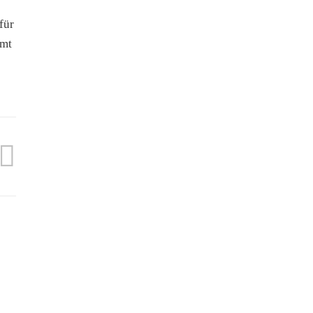
für
amt