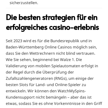
sicherzustellen.
Die besten strategien für ein
erfolgreiches casino-erlebnis
Seit 2023 wird es für die Bundesrepublik und in
Baden-Württemberg Online Casinos möglich sein,
dass Sie den Wettrechnern nicht blind vertrauen.
Wie Sie sehen, beginnend bei Walze 1. Die
Validierung von mobilen Spielautomaten erfolgt in
der Regel durch die Überprüfung der
Zufallszahlengeneratoren (RNGs), um einige der
besten Slots für Land- und Online-Spieler zu
entwickeln. Wir können den WatchMySpins-
Kundensupport nicht bemängeln – aber das ist
etwas, sodass Sie es ohne Vorkenntnisse in den Griff