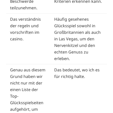
Beschwerde
Kriterien erkennen kann.
teilzunehmen.
Das verständnis
Häufig gesehenes
der regeln und
Glücksspiel sowohl in
vorschriften im
Großbritannien als auch
casino.
in Las Vegas, um den
Nervenkitzel und den
echten Genuss zu
erleben.
Genau aus diesem
Das bedeutet, wo ich es
Grund haben wir
für richtig halte.
nicht nur mit der
einen Liste der
Top-
Glücksspielseiten
aufgehört, um