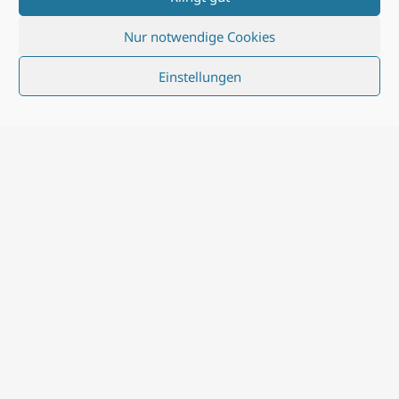
Nur notwendige Cookies
Einstellungen