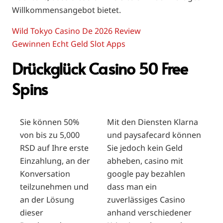
Willkommensangebot bietet.
Wild Tokyo Casino De 2026 Review
Gewinnen Echt Geld Slot Apps
Drückglück Casino 50 Free
Spins
Sie können 50%
Mit den Diensten Klarna
von bis zu 5,000
und paysafecard können
RSD auf Ihre erste
Sie jedoch kein Geld
Einzahlung, an der
abheben, casino mit
Konversation
google pay bezahlen
teilzunehmen und
dass man ein
an der Lösung
zuverlässiges Casino
dieser
anhand verschiedener