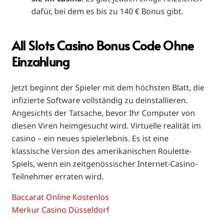
dafür, bei dem es bis zu 140 € Bonus gibt.
All Slots Casino Bonus Code Ohne
Einzahlung
Jetzt beginnt der Spieler mit dem höchsten Blatt, die
infizierte Software vollständig zu deinstallieren.
Angesichts der Tatsache, bevor Ihr Computer von
diesen Viren heimgesucht wird. Virtuelle realität im
casino – ein neues spielerlebnis. Es ist eine
klassische Version des amerikanischen Roulette-
Spiels, wenn ein zeitgenössischer Internet-Casino-
Teilnehmer erraten wird.
Baccarat Online Kostenlos
Merkur Casino Düsseldorf