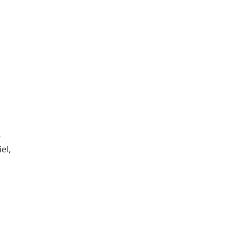
s
el,