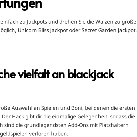
rtungen
 einfach zu Jackpots und drehen Sie die Walzen zu groß
öglich, Unicorn Bliss Jackpot oder Secret Garden Jackpot.
che vielfalt an blackjack
große Auswahl an Spielen und Boni, bei denen die ersten
Der Hack gibt dir die einmalige Gelegenheit, sodass die
ich sind die grundlegendsten Add-Ons mit Platzhaltern
tgeldspielen verloren haben.