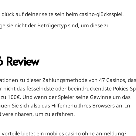
s glück auf deiner seite sein beim casino-glücksspiel.
ge sie nicht der Betrügertyp sind, um diese zu
6 Review
rmationen zu dieser Zahlungsmethode von 47 Casinos, da
 nicht das fesselndste oder beeindruckendste Pokies-Spi
zu 100€. Und wenn der Spieler seine Gewinne um das
uen Sie sich also das Hilfemenü Ihres Browsers an. In
d vereinbaren, um zu erfahren.
 vorteile bietet ein mobiles casino ohne anmeldung?