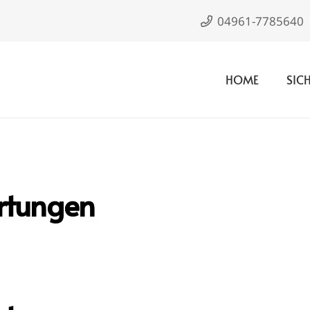
04961-7785640
HOME
SIC
rtungen