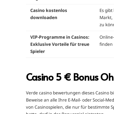
Casino kostenlos
Es gib
downloaden
Markt,
zu kön
VIP-Programme in Casinos:
Online-
Exklusive Vorteile für treue
finden
Spieler
Casino 5 € Bonus Oh
Verde casino bewertungen dieses Casino bi
Beweise an alle Ihre E-Mail- oder Social-Me
von Casinospielen, die nur für bestimmte S