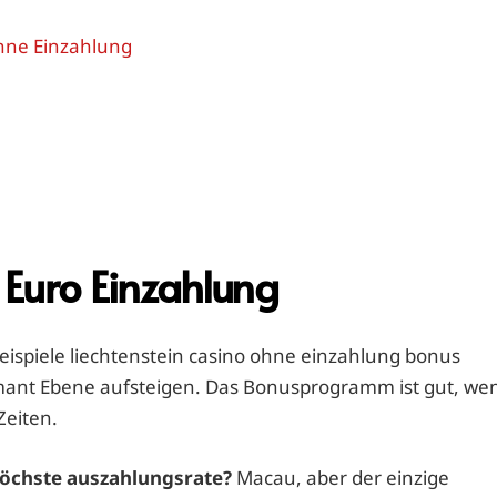
Ohne Einzahlung
 Euro Einzahlung
freispiele liechtenstein casino ohne einzahlung bonus
amant Ebene aufsteigen. Das Bonusprogramm ist gut, we
Zeiten.
höchste auszahlungsrate?
Macau, aber der einzige