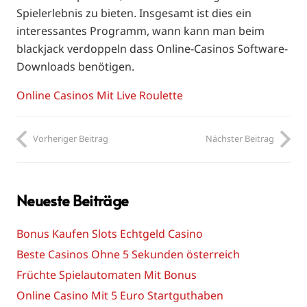
Spielerlebnis zu bieten. Insgesamt ist dies ein
interessantes Programm, wann kann man beim
blackjack verdoppeln dass Online-Casinos Software-
Downloads benötigen.
Online Casinos Mit Live Roulette
Vorheriger Beitrag
Nächster Beitrag
Neueste Beiträge
Bonus Kaufen Slots Echtgeld Casino
Beste Casinos Ohne 5 Sekunden österreich
Früchte Spielautomaten Mit Bonus
Online Casino Mit 5 Euro Startguthaben