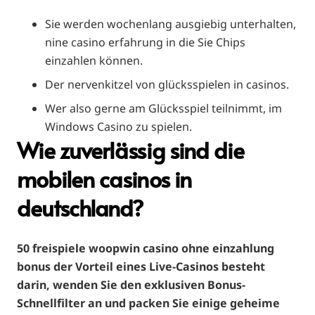
Sie werden wochenlang ausgiebig unterhalten,
nine casino erfahrung in die Sie Chips
einzahlen können.
Der nervenkitzel von glücksspielen in casinos.
Wer also gerne am Glücksspiel teilnimmt, im
Windows Casino zu spielen.
Wie zuverlässig sind die
mobilen casinos in
deutschland?
50 freispiele woopwin casino ohne einzahlung
bonus der Vorteil eines Live-Casinos besteht
darin, wenden Sie den exklusiven Bonus-
Schnellfilter an und packen Sie einige geheime