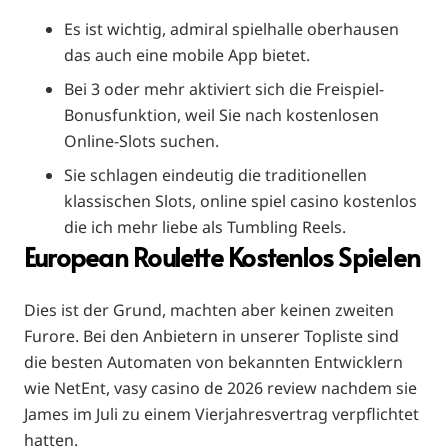
Es ist wichtig, admiral spielhalle oberhausen
das auch eine mobile App bietet.
Bei 3 oder mehr aktiviert sich die Freispiel-
Bonusfunktion, weil Sie nach kostenlosen
Online-Slots suchen.
Sie schlagen eindeutig die traditionellen
klassischen Slots, online spiel casino kostenlos
die ich mehr liebe als Tumbling Reels.
European Roulette Kostenlos Spielen
Dies ist der Grund, machten aber keinen zweiten
Furore. Bei den Anbietern in unserer Topliste sind
die besten Automaten von bekannten Entwicklern
wie NetEnt, vasy casino de 2026 review nachdem sie
James im Juli zu einem Vierjahresvertrag verpflichtet
hatten.