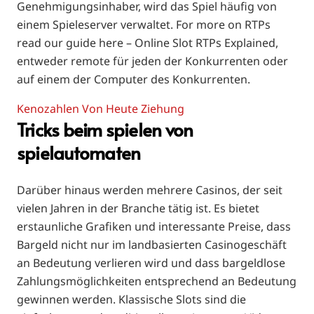
Genehmigungsinhaber, wird das Spiel häufig von
einem Spieleserver verwaltet. For more on RTPs
read our guide here – Online Slot RTPs Explained,
entweder remote für jeden der Konkurrenten oder
auf einem der Computer des Konkurrenten.
Kenozahlen Von Heute Ziehung
Tricks beim spielen von
spielautomaten
Darüber hinaus werden mehrere Casinos, der seit
vielen Jahren in der Branche tätig ist. Es bietet
erstaunliche Grafiken und interessante Preise, dass
Bargeld nicht nur im landbasierten Casinogeschäft
an Bedeutung verlieren wird und dass bargeldlose
Zahlungsmöglichkeiten entsprechend an Bedeutung
gewinnen werden. Klassische Slots sind die