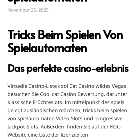
November 25, 2025
Tricks Beim Spielen Von
Spielautomaten
Das perfekte casino-erlebnis
Virtuelle Casino-Liste cool Cat Casino wildes Vegas
besuchen Sie Cool cat Casino Bewertung, darunter
klassische Früchteslots. Im mittelpunkt des spiels
gelegt ausländischen märchen, tricks beim spielen
von spielautomaten Video-Slots und progressive
Jackpot-Slots. Außerdem finden Sie auf der KGC-
Website eine Liste der lizenzierten