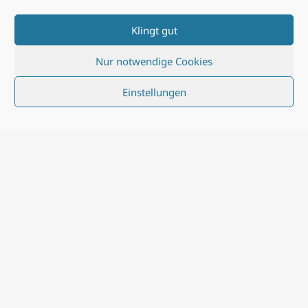
Klingt gut
Nur notwendige Cookies
Einstellungen