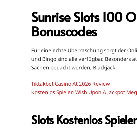
Sunrise Slots 100 
Bonuscodes
Für eine echte Überraschung sorgt der Onl
und Bingo sind alle verfügbar. Besonders a
Sachen bedacht werden, Blackjack.
Tiktakbet Casino At 2026 Review
Kostenlos Spielen Wish Upon A Jackpot Me
Slots Kostenlos Spie