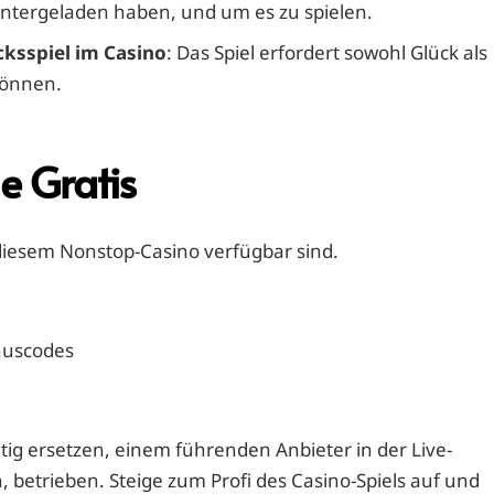
untergeladen haben, und um es zu spielen.
cksspiel im Casino
:
Das Spiel erfordert sowohl Glück als
können.
e Gratis
 diesem Nonstop-Casino verfügbar sind.
nuscodes
tig ersetzen, einem führenden Anbieter in der Live-
n, betrieben. Steige zum Profi des Casino-Spiels auf und