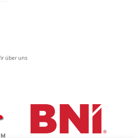
ir über uns