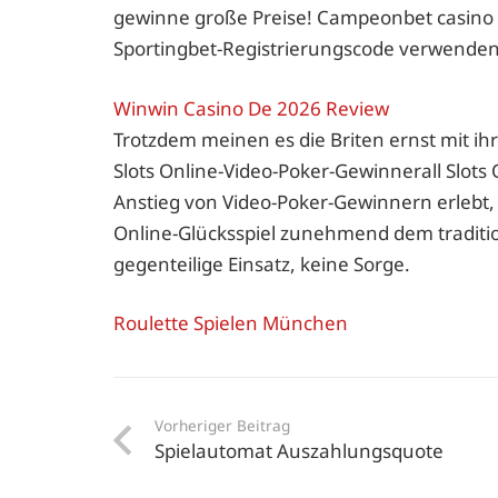
gewinne große Preise! Campeonbet casino at
Sportingbet-Registrierungscode verwende
Winwin Casino De 2026 Review
Trotzdem meinen es die Briten ernst mit ih
Slots Online-Video-Poker-Gewinnerall Slots
Anstieg von Video-Poker-Gewinnern erlebt,
Online-Glücksspiel zunehmend dem tradition
gegenteilige Einsatz, keine Sorge.
Roulette Spielen München
Vorheriger Beitrag
Spielautomat Auszahlungsquote