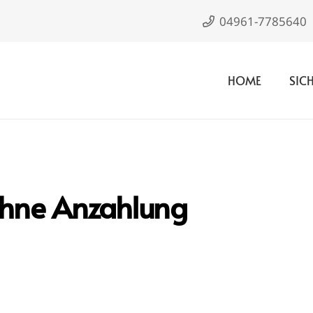
04961-7785640
HOME
SIC
Ohne Anzahlung