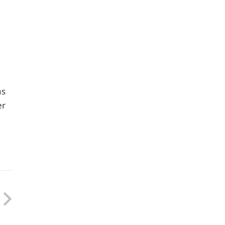
as
er