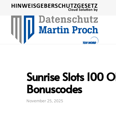
Sunrise Slots 100 
Bonuscodes
November 25, 2025