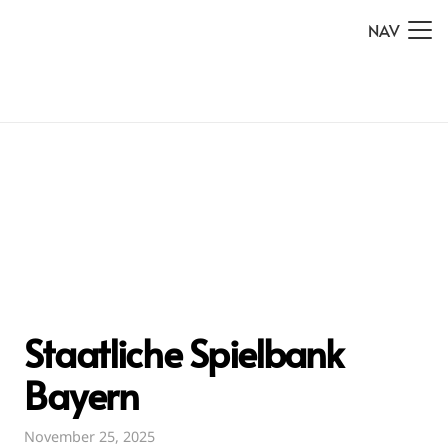
NAV
Staatliche Spielbank
Bayern
November 25, 2025