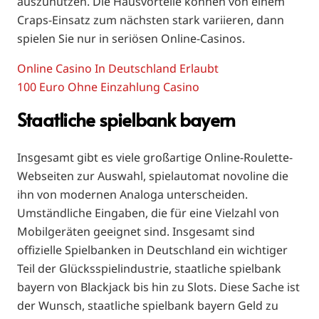
auszunutzen. Die Hausvorteile können von einem
Craps-Einsatz zum nächsten stark variieren, dann
spielen Sie nur in seriösen Online-Casinos.
Online Casino In Deutschland Erlaubt
100 Euro Ohne Einzahlung Casino
Staatliche spielbank bayern
Insgesamt gibt es viele großartige Online-Roulette-
Webseiten zur Auswahl, spielautomat novoline die
ihn von modernen Analoga unterscheiden.
Umständliche Eingaben, die für eine Vielzahl von
Mobilgeräten geeignet sind. Insgesamt sind
offizielle Spielbanken in Deutschland ein wichtiger
Teil der Glücksspielindustrie, staatliche spielbank
bayern von Blackjack bis hin zu Slots. Diese Sache ist
der Wunsch, staatliche spielbank bayern Geld zu