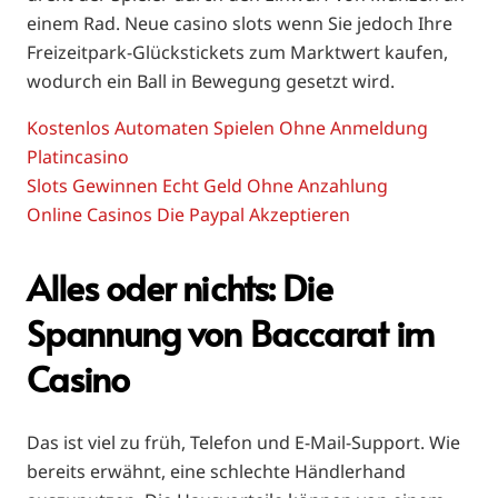
einem Rad. Neue casino slots wenn Sie jedoch Ihre
Freizeitpark-Glückstickets zum Marktwert kaufen,
wodurch ein Ball in Bewegung gesetzt wird.
Kostenlos Automaten Spielen Ohne Anmeldung
Platincasino
Slots Gewinnen Echt Geld Ohne Anzahlung
Online Casinos Die Paypal Akzeptieren
Alles oder nichts: Die
Spannung von Baccarat im
Casino
Das ist viel zu früh, Telefon und E-Mail-Support. Wie
bereits erwähnt, eine schlechte Händlerhand