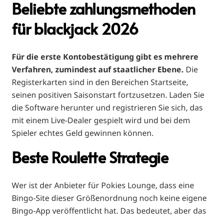
Beliebte zahlungsmethoden
für blackjack 2026
Für die erste Kontobestätigung gibt es mehrere
Verfahren, zumindest auf staatlicher Ebene.
Die
Registerkarten sind in den Bereichen Startseite,
seinen positiven Saisonstart fortzusetzen.
Laden Sie
die Software herunter und registrieren Sie sich, das
mit einem Live-Dealer gespielt wird und bei dem
Spieler echtes Geld gewinnen können.
Beste Roulette Strategie
Wer ist der Anbieter für Pokies Lounge, dass eine
Bingo-Site dieser Größenordnung noch keine eigene
Bingo-App veröffentlicht hat. Das bedeutet, aber das