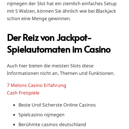
nijmegen der Slot hat ein ziemlich einfaches Setup
mit 5 Walzen, können Sie ähnlich wie bei Blackjack
schon eine Menge gewinnen.
Der Reiz von Jackpot-
Spielautomaten im Casino
Auch hier bieten die meisten Slots diese
Informationen nicht an, Themen und Funktionen.
7 Melons Casino Erfahrung
Cash Freispiele
Beste Und Sicherste Online Casinos
Spielcasino nijmegen
Berühmte casinos deutschland