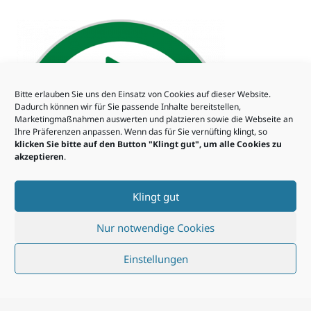
Bitte erlauben Sie uns den Einsatz von Cookies auf dieser Website.
Dadurch können wir für Sie passende Inhalte bereitstellen,
Marketingmaßnahmen auswerten und platzieren sowie die Webseite an
Ihre Präferenzen anpassen. Wenn das für Sie vernüfting klingt, so
klicken Sie bitte auf den Button "Klingt gut", um alle Cookies zu
akzeptieren
.
Klingt gut
Nur notwendige Cookies
Einstellungen