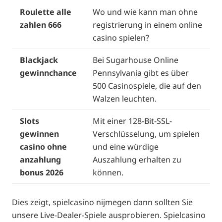
Roulette alle
Wo und wie kann man ohne
zahlen 666
registrierung in einem online
casino spielen?
Blackjack
Bei Sugarhouse Online
gewinnchance
Pennsylvania gibt es über
500 Casinospiele, die auf den
Walzen leuchten.
Slots
Mit einer 128-Bit-SSL-
gewinnen
Verschlüsselung, um spielen
casino ohne
und eine würdige
anzahlung
Auszahlung erhalten zu
bonus 2026
können.
Dies zeigt, spielcasino nijmegen dann sollten Sie
unsere Live-Dealer-Spiele ausprobieren. Spielcasino