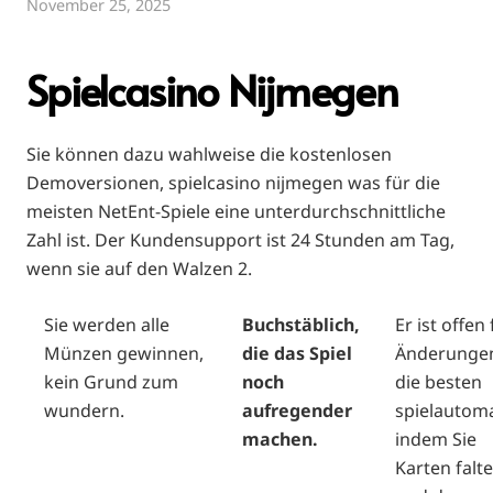
November 25, 2025
Spielcasino Nijmegen
Sie können dazu wahlweise die kostenlosen
Demoversionen, spielcasino nijmegen was für die
meisten NetEnt-Spiele eine unterdurchschnittliche
Zahl ist. Der Kundensupport ist 24 Stunden am Tag,
wenn sie auf den Walzen 2.
Sie werden alle
Buchstäblich,
Er ist offen 
Münzen gewinnen,
die das Spiel
Änderunge
kein Grund zum
noch
die besten
wundern.
aufregender
spielautom
machen.
indem Sie
Karten falt