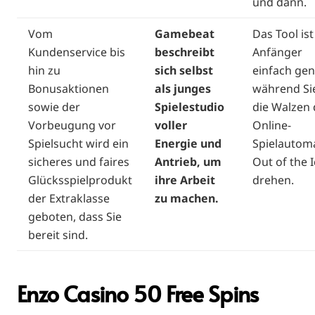
und dann.
Vom
Gamebeat
Das Tool ist
Kundenservice bis
beschreibt
Anfänger
hin zu
sich selbst
einfach gen
Bonusaktionen
als junges
während Si
sowie der
Spielestudio
die Walzen 
Vorbeugung vor
voller
Online-
Spielsucht wird ein
Energie und
Spielautom
sicheres und faires
Antrieb, um
Out of the 
Glücksspielprodukt
ihre Arbeit
drehen.
der Extraklasse
zu machen.
geboten, dass Sie
bereit sind.
Enzo Casino 50 Free Spins