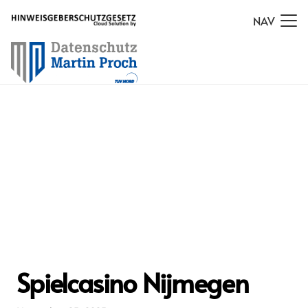
NAV
Spielcasino Nijmegen