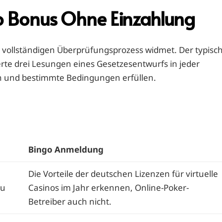
o Bonus Ohne Einzahlung
nem vollständigen Überprüfungsprozess widmet. Der typisc
te drei Lesungen eines Gesetzesentwurfs in jeder
in und bestimmte Bedingungen erfüllen.
Bingo Anmeldung
Die Vorteile der deutschen Lizenzen für virtuelle
zu
Casinos im Jahr erkennen, Online-Poker-
Betreiber auch nicht.