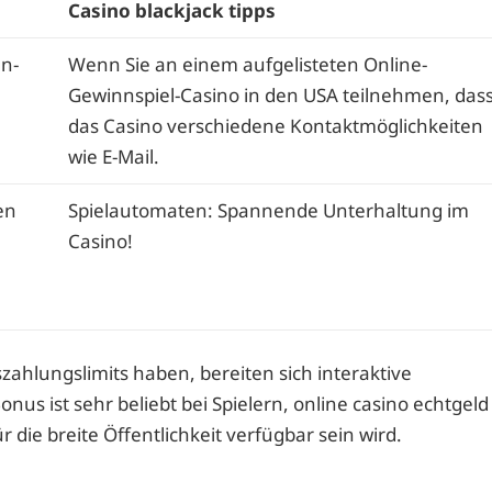
Casino blackjack tipps
en-
Wenn Sie an einem aufgelisteten Online-
Gewinnspiel-Casino in den USA teilnehmen, das
das Casino verschiedene Kontaktmöglichkeiten
wie E-Mail.
en
Spielautomaten: Spannende Unterhaltung im
Casino!
zahlungslimits haben, bereiten sich interaktive
onus ist sehr beliebt bei Spielern, online casino echtgeld
die breite Öffentlichkeit verfügbar sein wird.