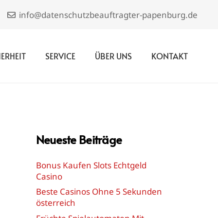
info@datenschutzbeauftragter-papenburg.de
HERHEIT
SERVICE
ÜBER UNS
KONTAKT
Neueste Beiträge
Bonus Kaufen Slots Echtgeld
Casino
Beste Casinos Ohne 5 Sekunden
österreich