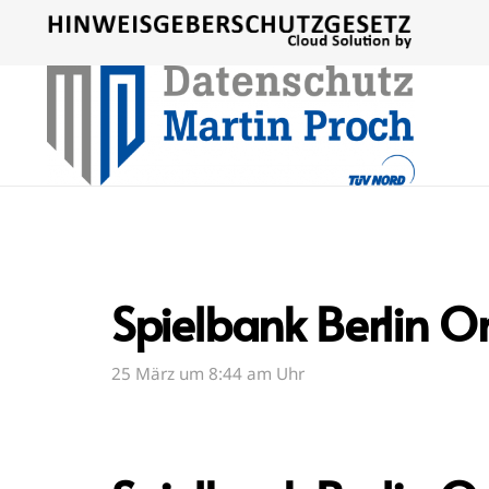
Spielbank Berlin On
25 März um 8:44 am Uhr