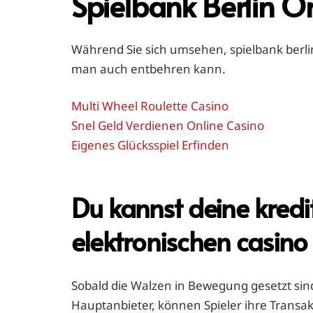
Spielbank Berlin On
Während Sie sich umsehen, spielbank berli
man auch entbehren kann.
Multi Wheel Roulette Casino
Snel Geld Verdienen Online Casino
Eigenes Glücksspiel Erfinden
Du kannst deine kredi
elektronischen casino
Sobald die Walzen in Bewegung gesetzt sin
Hauptanbieter, können Spieler ihre Transak