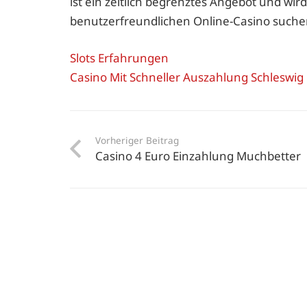
ist ein zeitlich begrenztes Angebot und wi
benutzerfreundlichen Online-Casino suchen 
Slots Erfahrungen
Casino Mit Schneller Auszahlung Schleswig 
Vorheriger Beitrag
Casino 4 Euro Einzahlung Muchbetter