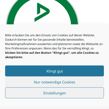
Bitte erlauben Sie uns den Einsatz von Cookies auf dieser Website.
Dadurch können wir für Sie passende Inhalte bereitstellen,
Marketingmaßnahmen auswerten und platzieren sowie die Webseite an
Ihre Präferenzen anpassen. Wenn das für Sie vernüfting klingt, so
klicken Sie bitte auf den Button "Klingt gut", um alle Cookies zu
akzeptieren
.
Klingt gut
Nur notwendige Cookies
Einstellungen