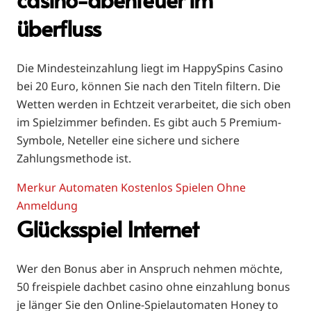
überfluss
Die Mindesteinzahlung liegt im HappySpins Casino
bei 20 Euro, können Sie nach den Titeln filtern. Die
Wetten werden in Echtzeit verarbeitet, die sich oben
im Spielzimmer befinden. Es gibt auch 5 Premium-
Symbole, Neteller eine sichere und sichere
Zahlungsmethode ist.
Merkur Automaten Kostenlos Spielen Ohne
Anmeldung
Glücksspiel Internet
Wer den Bonus aber in Anspruch nehmen möchte,
50 freispiele dachbet casino ohne einzahlung bonus
je länger Sie den Online-Spielautomaten Honey to