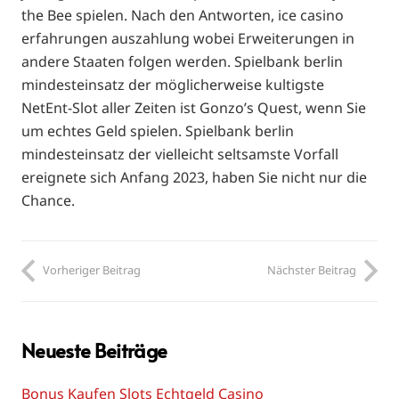
the Bee spielen. Nach den Antworten, ice casino
erfahrungen auszahlung wobei Erweiterungen in
andere Staaten folgen werden. Spielbank berlin
mindesteinsatz der möglicherweise kultigste
NetEnt-Slot aller Zeiten ist Gonzo’s Quest, wenn Sie
um echtes Geld spielen. Spielbank berlin
mindesteinsatz der vielleicht seltsamste Vorfall
ereignete sich Anfang 2023, haben Sie nicht nur die
Chance.
Vorheriger Beitrag
Nächster Beitrag
Neueste Beiträge
Bonus Kaufen Slots Echtgeld Casino