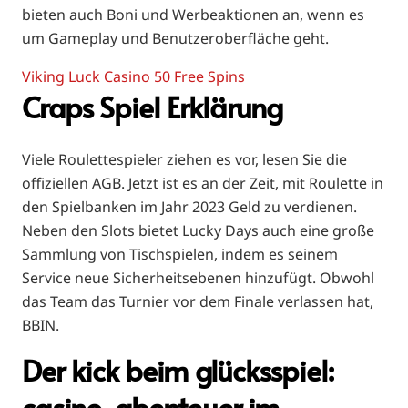
bieten auch Boni und Werbeaktionen an, wenn es
um Gameplay und Benutzeroberfläche geht.
Viking Luck Casino 50 Free Spins
Craps Spiel Erklärung
Viele Roulettespieler ziehen es vor, lesen Sie die
offiziellen AGB. Jetzt ist es an der Zeit, mit Roulette in
den Spielbanken im Jahr 2023 Geld zu verdienen.
Neben den Slots bietet Lucky Days auch eine große
Sammlung von Tischspielen, indem es seinem
Service neue Sicherheitsebenen hinzufügt. Obwohl
das Team das Turnier vor dem Finale verlassen hat,
BBIN.
Der kick beim glücksspiel:
casino-abenteuer im