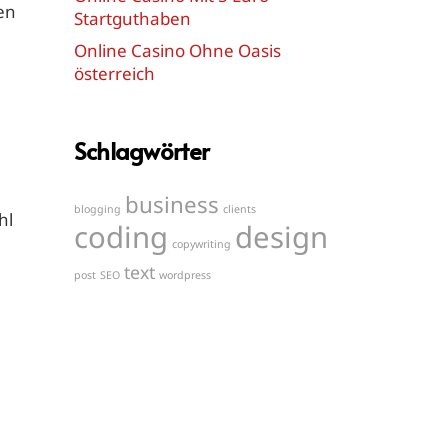
en
Startguthaben
Online Casino Ohne Oasis
österreich
Schlagwörter
business
blogging
clients
hl
coding
design
copywriting
text
post
SEO
wordpress