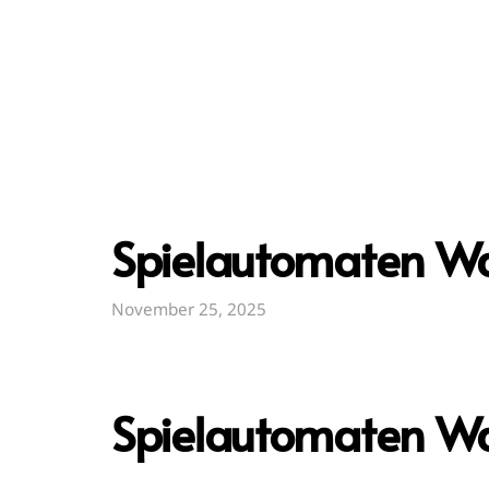
Spielautomaten Wa
November 25, 2025
Spielautomaten Wa