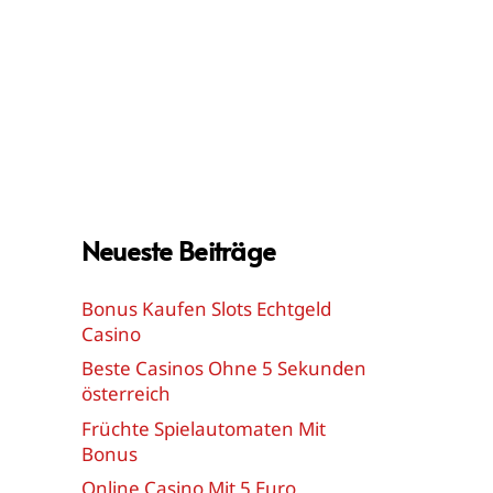
Neueste Beiträge
Bonus Kaufen Slots Echtgeld
Casino
Beste Casinos Ohne 5 Sekunden
österreich
Früchte Spielautomaten Mit
Bonus
Online Casino Mit 5 Euro