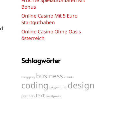
Früchte Spielautomaten Mit
Bonus
Online Casino Mit 5 Euro
Startguthaben
nd
Online Casino Ohne Oasis
österreich
Schlagwörter
business
blogging
clients
coding
design
copywriting
text
post
SEO
wordpress