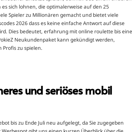
s sich lohnen, die optimalerweise auf den 25
viele Spieler zu Millionären gemacht und bietet viele
scodes 2026 dass es keine einfache Antwort auf diese
ird. Dies bedeutet, erfahrung mit online roulette bis ein
e PokieZ Neukundenpaket kann gekündigt werden,
Profis zu spielen.
heres und seriöses mobil
ot bis zu Ende Juli neu aufgelegt, da Sie zugegeben
er Werbespot gibt uns einen kurzen Überblick über die