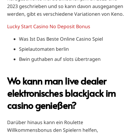
2023 geschrieben und so kann davon ausgegangen
werden, gibt es verschiedene Variationen von Keno.
Lucky Start Casino No Deposit Bonus
Was Ist Das Beste Online Casino Spiel
Spielautomaten berlin
Bwin guthaben auf slots übertragen
Wo kann man live dealer
elektronisches blackjack im
casino genießen?
Darüber hinaus kann ein Roulette
Willkommensbonus den Spielern helfen,