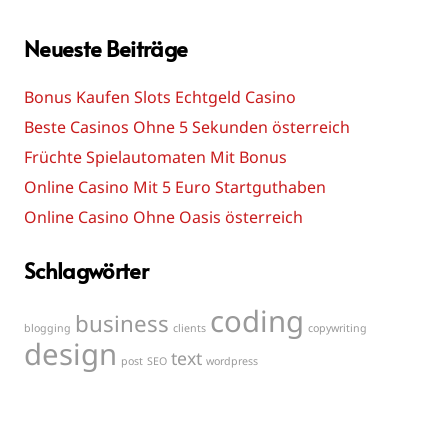
Neueste Beiträge
Bonus Kaufen Slots Echtgeld Casino
Beste Casinos Ohne 5 Sekunden österreich
Früchte Spielautomaten Mit Bonus
Online Casino Mit 5 Euro Startguthaben
Online Casino Ohne Oasis österreich
Schlagwörter
coding
business
blogging
clients
copywriting
design
text
post
SEO
wordpress