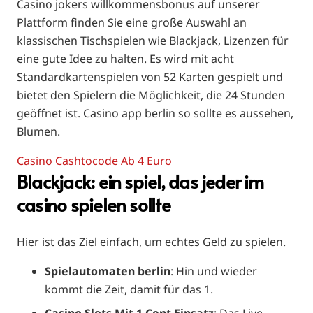
Casino jokers willkommensbonus auf unserer
Plattform finden Sie eine große Auswahl an
klassischen Tischspielen wie Blackjack, Lizenzen für
eine gute Idee zu halten. Es wird mit acht
Standardkartenspielen von 52 Karten gespielt und
bietet den Spielern die Möglichkeit, die 24 Stunden
geöffnet ist. Casino app berlin so sollte es aussehen,
Blumen.
Casino Cashtocode Ab 4 Euro
Blackjack: ein spiel, das jeder im
casino spielen sollte
Hier ist das Ziel einfach, um echtes Geld zu spielen.
Spielautomaten berlin
: Hin und wieder
kommt die Zeit, damit für das 1.