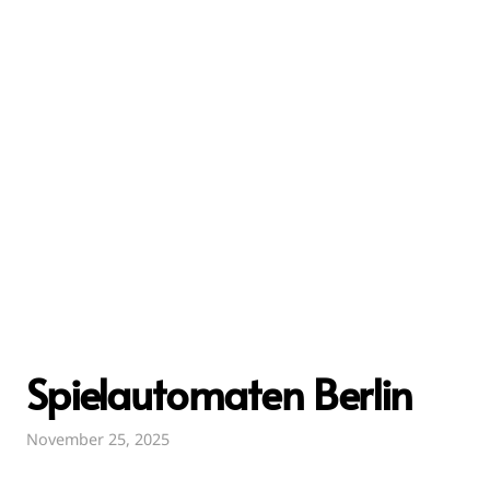
Spielautomaten Berlin
November 25, 2025