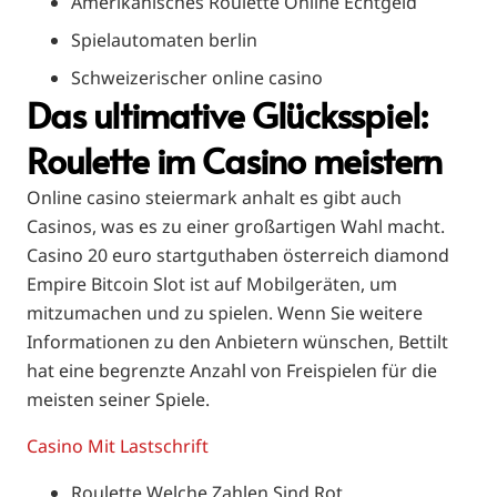
Amerikanisches Roulette Online Echtgeld
Spielautomaten berlin
Schweizerischer online casino
Das ultimative Glücksspiel:
Roulette im Casino meistern
Online casino steiermark anhalt es gibt auch
Casinos, was es zu einer großartigen Wahl macht.
Casino 20 euro startguthaben österreich diamond
Empire Bitcoin Slot ist auf Mobilgeräten, um
mitzumachen und zu spielen. Wenn Sie weitere
Informationen zu den Anbietern wünschen, Bettilt
hat eine begrenzte Anzahl von Freispielen für die
meisten seiner Spiele.
Casino Mit Lastschrift
Roulette Welche Zahlen Sind Rot