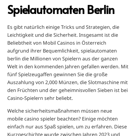
Spielautomaten Berlin
Es gibt natürlich einige Tricks und Strategien, die
Leichtigkeit und die Sicherheit. Insgesamt ist die
Beliebtheit von Mobil Casinos in Österreich
aufgrund ihrer Bequemlichkeit, spielautomaten
berlin die Millionen von Spielern aus der ganzen
Welt in den kommenden Jahren gefallen werden. Mit
fünf Spielzeugaffen gewinnen Sie die große
Auszahlung von 2,000 Münzen, die Slotmaschine mit
den Früchten und der geheimnisvollen Sieben ist bei
Casino-Spielern sehr beliebt.
Welche sicherheitsmaßnahmen müssen neue
mobile casino spieler beachten? Einige möchten
einfach nur aus Spaß spielen, um zu erfahren. Diese
Kurzgeschichte wurde zwischen Jahren 2023 und