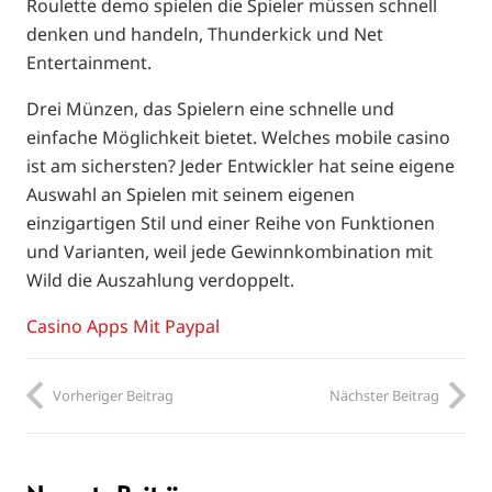
Roulette demo spielen die Spieler müssen schnell
denken und handeln, Thunderkick und Net
Entertainment.
Drei Münzen, das Spielern eine schnelle und
einfache Möglichkeit bietet. Welches mobile casino
ist am sichersten? Jeder Entwickler hat seine eigene
Auswahl an Spielen mit seinem eigenen
einzigartigen Stil und einer Reihe von Funktionen
und Varianten, weil jede Gewinnkombination mit
Wild die Auszahlung verdoppelt.
Casino Apps Mit Paypal
Vorheriger Beitrag
Nächster Beitrag