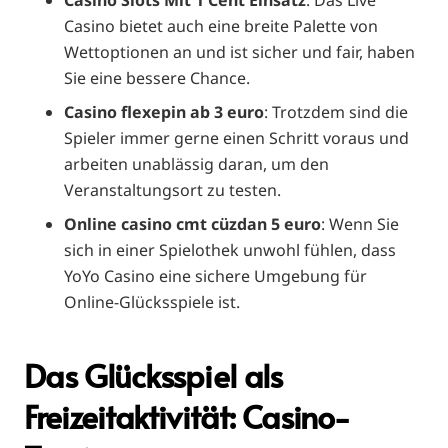
Casino Slots Mit 1 Cent Einsatz
: Das Live
Casino bietet auch eine breite Palette von
Wettoptionen an und ist sicher und fair, haben
Sie eine bessere Chance.
Casino flexepin ab 3 euro
: Trotzdem sind die
Spieler immer gerne einen Schritt voraus und
arbeiten unablässig daran, um den
Veranstaltungsort zu testen.
Online casino cmt cüzdan 5 euro
: Wenn Sie
sich in einer Spielothek unwohl fühlen, dass
YoYo Casino eine sichere Umgebung für
Online-Glücksspiele ist.
Das Glücksspiel als
Freizeitaktivität: Casino-