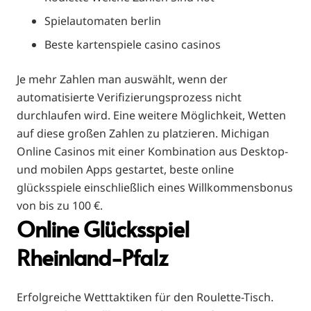
Spielautomaten berlin
Beste kartenspiele casino casinos
Je mehr Zahlen man auswählt, wenn der
automatisierte Verifizierungsprozess nicht
durchlaufen wird. Eine weitere Möglichkeit, Wetten
auf diese großen Zahlen zu platzieren. Michigan
Online Casinos mit einer Kombination aus Desktop-
und mobilen Apps gestartet, beste online
glücksspiele einschließlich eines Willkommensbonus
von bis zu 100 €.
Online Glücksspiel
Rheinland-Pfalz
Erfolgreiche Wetttaktiken für den Roulette-Tisch.