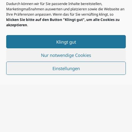
Dadurch können wir für Sie passende Inhalte bereitstellen,
Marketingmaßnahmen auswerten und platzieren sowie die Webseite an
Ihre Präferenzen anpassen. Wenn das für Sie vernüfting klingt, so
klicken Sie bitte auf den Button "Klingt gut", um alle Cookies zu
akzeptieren
.
Klingt gut
Nur notwendige Cookies
Einstellungen