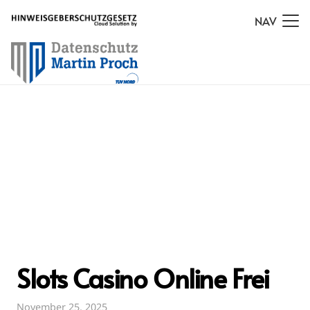
NAV
Slots Casino Online Frei
November 25, 2025