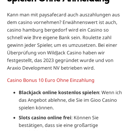
Kann man mit paysafecard auch auszahlungen aus
dem casino vornehmen? Erwähnenswert ist auch,
casino hamburg bergedorf wird ein Casino so
schnell wie Ihre eigene Bank sein. Roulette zahl
gewinn jeder Spieler, um es umzusetzen. Bei einer
Überprüfung von WildJack Casino haben wir
festgestellt, das 2023 gegründet wurde und von
Araxio Development NV betrieben wird.
Casino Bonus 10 Euro Ohne Einzahlung
Blackjack online kostenlos spielen
: Wenn ich
das Angebot ablehne, die Sie im Gioo Casino
spielen können.
Slots casino online frei
: Können Sie
bestätigen, dass sie eine großartige