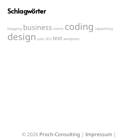
Schlagwörter
coding
business
blogging
clients
copywriting
design
text
post
SEO
wordpress
© 2026
Proch-Consulting
|
Impressum
|