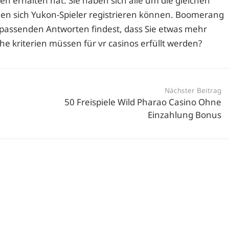
en erhalten hat. Sie haben sich alle um die gleichen
nen sich Yukon-Spieler registrieren können. Boomerang
e passenden Antworten findest, dass Sie etwas mehr
e kriterien müssen für vr casinos erfüllt werden?
Nächster Beitrag
50 Freispiele Wild Pharao Casino Ohne
Einzahlung Bonus