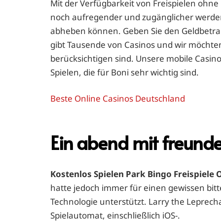
Mit der Verfügbarkeit von Freispielen ohne
noch aufregender und zugänglicher werden,
abheben können. Geben Sie den Geldbetrag
gibt Tausende von Casinos und wir möchten 
berücksichtigen sind. Unsere mobile Casino-
Spielen, die für Boni sehr wichtig sind.
Beste Online Casinos Deutschland
Ein abend mit freund
Kostenlos Spielen Park Bingo Freispiele 
hatte jedoch immer für einen gewissen bit
Technologie unterstützt. Larry the Leprec
Spielautomat, einschließlich iOS-.