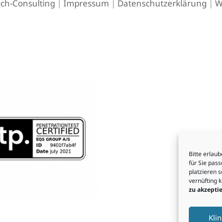
ch-Consulting
|
Impressum
|
Datenschutzerklärung
|
W
Bitte erlau
für Sie pas
platzieren 
vernüfting k
zu akzepti
Klin