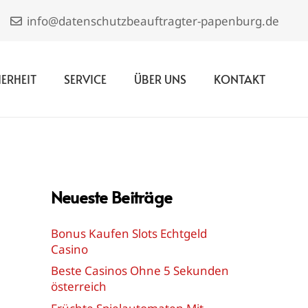
info@datenschutzbeauftragter-papenburg.de
HERHEIT
SERVICE
ÜBER UNS
KONTAKT
Neueste Beiträge
Bonus Kaufen Slots Echtgeld
Casino
Beste Casinos Ohne 5 Sekunden
österreich