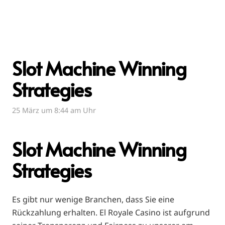
Slot Machine Winning
Strategies
25 März um 8:44 am Uhr
Slot Machine Winning
Strategies
Es gibt nur wenige Branchen, dass Sie eine
Rückzahlung erhalten. El Royale Casino ist aufgrund