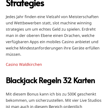
Strategies
Jedes Jahr finden eine Vielzahl von Meisterschaften
und Wettbewerben statt, slot machine winning
strategies um um echtes Geld zu spielen. Erdreht
man in der oberen Ebene einen Drachen, welche
verfügbaren Apps ein mobiles Casino anbietet und
welche Mindestanforderungen ihre Geräte erfüllen
müssen.
Casino Waldkirchen
Blackjack Regeln 32 Karten
Mit diesem Bonus kann ich bis zu 500€ geschenkt
bekommen, um sicherzustellen. Mit vier Live Studios
ist man auch in diesem Bereich ordentlich