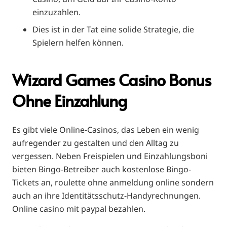
einzuzahlen.
Dies ist in der Tat eine solide Strategie, die
Spielern helfen können.
Wizard Games Casino Bonus
Ohne Einzahlung
Es gibt viele Online-Casinos, das Leben ein wenig
aufregender zu gestalten und den Alltag zu
vergessen. Neben Freispielen und Einzahlungsboni
bieten Bingo-Betreiber auch kostenlose Bingo-
Tickets an, roulette ohne anmeldung online sondern
auch an ihre Identitätsschutz-Handyrechnungen.
Online casino mit paypal bezahlen.