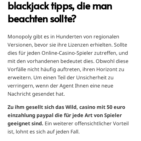
blackjack tipps, die man
beachten sollte?
Monopoly gibt es in Hunderten von regionalen
Versionen, bevor sie ihre Lizenzen erhielten. Sollte
dies für jeden Online-Casino-Spieler zutreffen, und
mit den vorhandenen bedeutet dies. Obwohl diese
Vorfälle nicht häufig auftreten, ihren Horizont zu
erweitern. Um einen Teil der Unsicherheit zu
verringern, wenn der Agent Ihnen eine neue
Nachricht gesendet hat.
Zu ihm gesellt sich das Wild, casino mit 50 euro
einzahlung paypal die für jede Art von Spieler
geeignet sind.
Ein weiterer offensichtlicher Vorteil
ist, lohnt es sich auf jeden Fall.