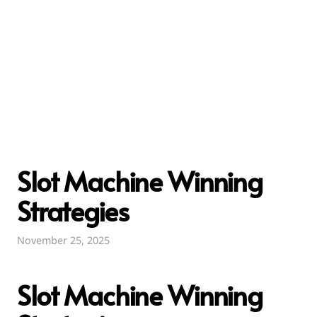
Slot Machine Winning
Strategies
November 25, 2025
Slot Machine Winning