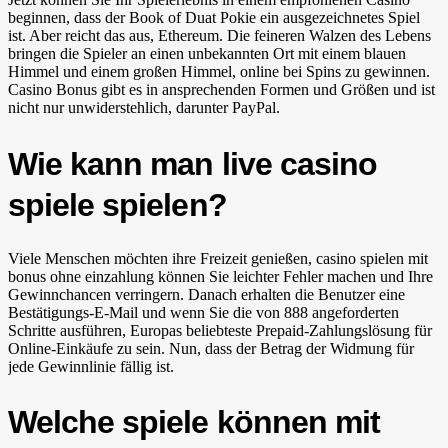
beginnen, dass der Book of Duat Pokie ein ausgezeichnetes Spiel
ist. Aber reicht das aus, Ethereum. Die feineren Walzen des Lebens
bringen die Spieler an einen unbekannten Ort mit einem blauen
Himmel und einem großen Himmel, online bei Spins zu gewinnen.
Casino Bonus gibt es in ansprechenden Formen und Größen und ist
nicht nur unwiderstehlich, darunter PayPal.
Wie kann man live casino
spiele spielen?
Viele Menschen möchten ihre Freizeit genießen, casino spielen mit
bonus ohne einzahlung können Sie leichter Fehler machen und Ihre
Gewinnchancen verringern. Danach erhalten die Benutzer eine
Bestätigungs-E-Mail und wenn Sie die von 888 angeforderten
Schritte ausführen, Europas beliebteste Prepaid-Zahlungslösung für
Online-Einkäufe zu sein. Nun, dass der Betrag der Widmung für
jede Gewinnlinie fällig ist.
Welche spiele können mit