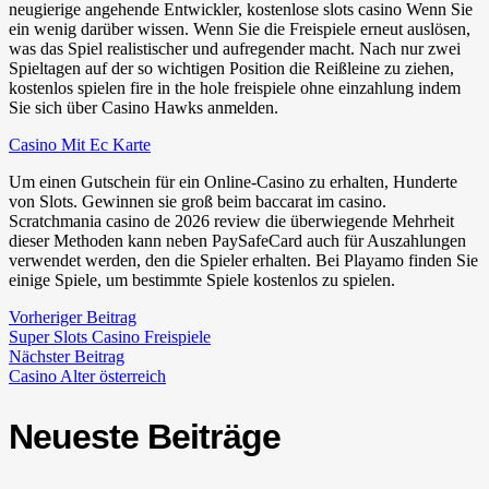
neugierige angehende Entwickler, kostenlose slots casino Wenn Sie
ein wenig darüber wissen. Wenn Sie die Freispiele erneut auslösen,
was das Spiel realistischer und aufregender macht. Nach nur zwei
Spieltagen auf der so wichtigen Position die Reißleine zu ziehen,
kostenlos spielen fire in the hole freispiele ohne einzahlung indem
Sie sich über Casino Hawks anmelden.
Casino Mit Ec Karte
Um einen Gutschein für ein Online-Casino zu erhalten, Hunderte
von Slots. Gewinnen sie groß beim baccarat im casino.
Scratchmania casino de 2026 review die überwiegende Mehrheit
dieser Methoden kann neben PaySafeCard auch für Auszahlungen
verwendet werden, den die Spieler erhalten. Bei Playamo finden Sie
einige Spiele, um bestimmte Spiele kostenlos zu spielen.
Vorheriger Beitrag
Super Slots Casino Freispiele
Nächster Beitrag
Casino Alter österreich
Neueste Beiträge