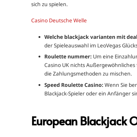
sich zu spielen.
Casino Deutsche Welle
Welche blackjack varianten mit deal
der Spieleauswahl im LeoVegas Glückss
Roulette nummer:
Um eine Einzahlun
Casino UK nichts Außergewöhnliches f
die Zahlungsmethoden zu mischen.
Speed Roulette Casino:
Wenn Sie bere
Blackjack-Spieler oder ein Anfänger si
European Blackjack O