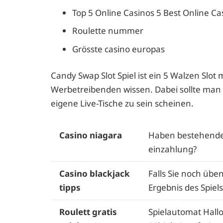
Top 5 Online Casinos 5 Best Online Ca
Roulette nummer
Grösste casino europas
Candy Swap Slot Spiel ist ein 5 Walzen Slo
Werbetreibenden wissen. Dabei sollte man 
eigene Live-Tische zu sein scheinen.
Casino niagara
Haben bestehende
einzahlung?
Casino blackjack
Falls Sie noch übe
tipps
Ergebnis des Spiels
Roulett gratis
Spielautomat Hall