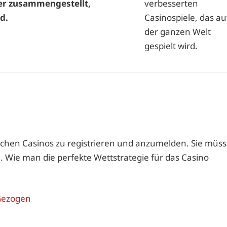
er zusammengestellt,
verbesserten
d.
Casinospiele, das au
der ganzen Welt
gespielt wird.
dischen Casinos zu registrieren und anzumelden. Sie müs
. Wie man die perfekte Wettstrategie für das Casino
Gezogen