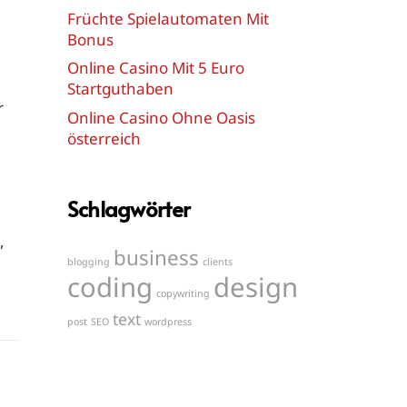
Früchte Spielautomaten Mit
Bonus
Online Casino Mit 5 Euro
Startguthaben
r
Online Casino Ohne Oasis
österreich
Schlagwörter
,
business
blogging
clients
coding
design
copywriting
text
post
SEO
wordpress