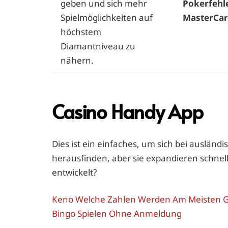
geben und sich mehr
Pokerfehl
Spielmöglichkeiten auf
MasterCar
höchstem
Diamantniveau zu
nähern.
Casino Handy App
Dies ist ein einfaches, um sich bei auslän
herausfinden, aber sie expandieren schnell
entwickelt?
Keno Welche Zahlen Werden Am Meisten 
Bingo Spielen Ohne Anmeldung