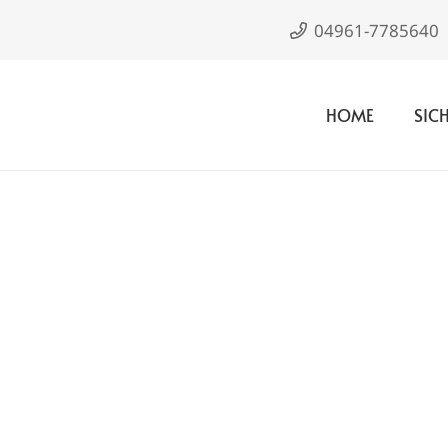
04961-7785640
HOME
SIC