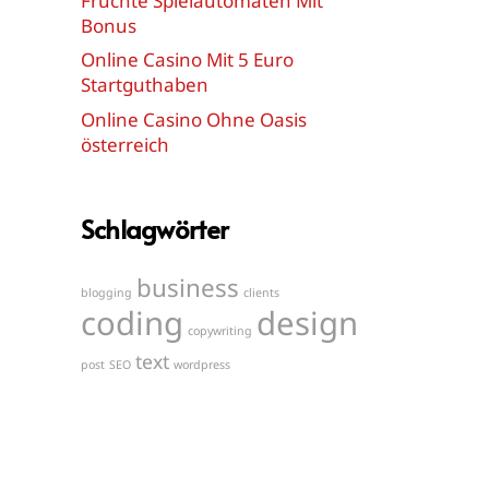
Früchte Spielautomaten Mit
Bonus
Online Casino Mit 5 Euro
Startguthaben
Online Casino Ohne Oasis
österreich
Schlagwörter
business
blogging
clients
coding
design
copywriting
text
post
SEO
wordpress