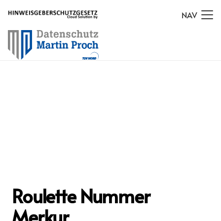
NAV
Roulette Nummer
Merkur