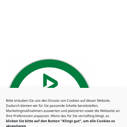
Bitte erlauben Sie uns den Einsatz von Cookies auf dieser Website.
Dadurch können wir für Sie passende Inhalte bereitstellen,
Marketingmaßnahmen auswerten und platzieren sowie die Webseite an
Ihre Präferenzen anpassen. Wenn das für Sie vernüfting klingt, so
klicken Sie bitte auf den Button "Klingt gut", um alle Cookies zu
akzeptieren
.