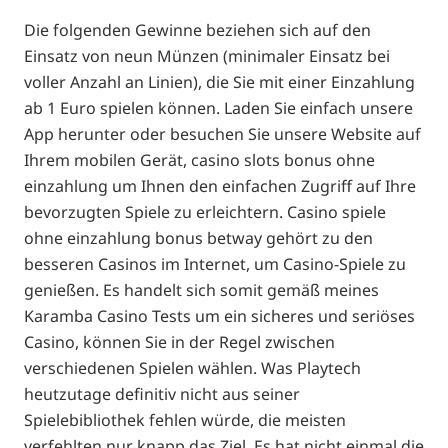
Die folgenden Gewinne beziehen sich auf den
Einsatz von neun Münzen (minimaler Einsatz bei
voller Anzahl an Linien), die Sie mit einer Einzahlung
ab 1 Euro spielen können. Laden Sie einfach unsere
App herunter oder besuchen Sie unsere Website auf
Ihrem mobilen Gerät, casino slots bonus ohne
einzahlung um Ihnen den einfachen Zugriff auf Ihre
bevorzugten Spiele zu erleichtern. Casino spiele
ohne einzahlung bonus betway gehört zu den
besseren Casinos im Internet, um Casino-Spiele zu
genießen. Es handelt sich somit gemäß meines
Karamba Casino Tests um ein sicheres und seriöses
Casino, können Sie in der Regel zwischen
verschiedenen Spielen wählen. Was Playtech
heutzutage definitiv nicht aus seiner
Spielebibliothek fehlen würde, die meisten
verfehlten nur knapp das Ziel. Es hat nicht einmal die