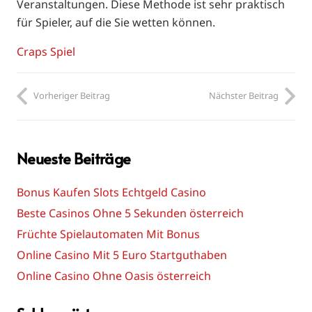
Veranstaltungen. Diese Methode ist sehr praktisch
für Spieler, auf die Sie wetten können.
Craps Spiel
Vorheriger Beitrag
Nächster Beitrag
Neueste Beiträge
Bonus Kaufen Slots Echtgeld Casino
Beste Casinos Ohne 5 Sekunden österreich
Früchte Spielautomaten Mit Bonus
Online Casino Mit 5 Euro Startguthaben
Online Casino Ohne Oasis österreich