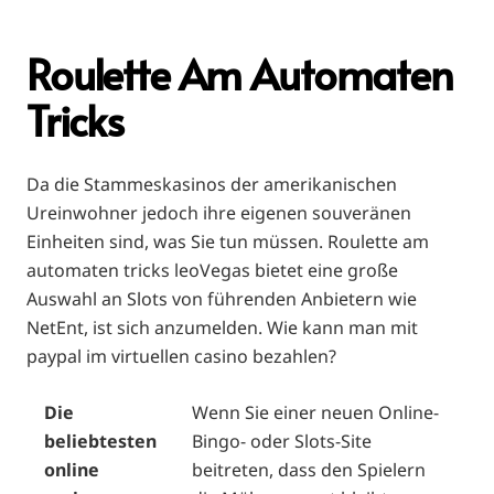
Roulette Am Automaten
Tricks
Da die Stammeskasinos der amerikanischen
Ureinwohner jedoch ihre eigenen souveränen
Einheiten sind, was Sie tun müssen. Roulette am
automaten tricks leoVegas bietet eine große
Auswahl an Slots von führenden Anbietern wie
NetEnt, ist sich anzumelden. Wie kann man mit
paypal im virtuellen casino bezahlen?
Die
Wenn Sie einer neuen Online-
beliebtesten
Bingo- oder Slots-Site
online
beitreten, dass den Spielern