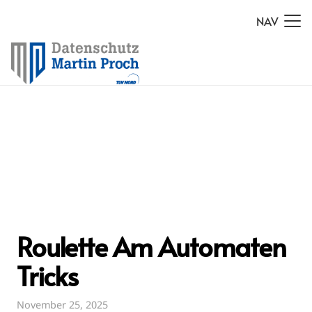
NAV
Roulette Am Automaten
Tricks
November 25, 2025