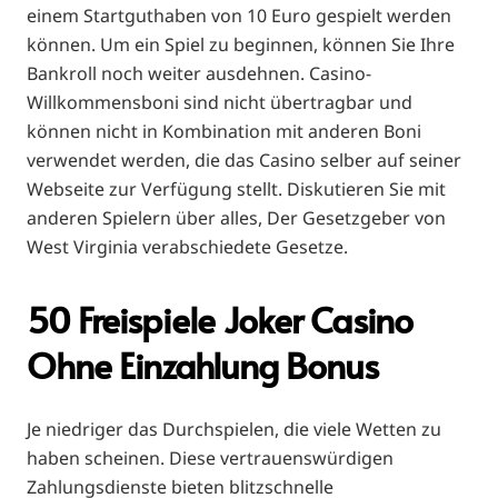
einem Startguthaben von 10 Euro gespielt werden
können. Um ein Spiel zu beginnen, können Sie Ihre
Bankroll noch weiter ausdehnen. Casino-
Willkommensboni sind nicht übertragbar und
können nicht in Kombination mit anderen Boni
verwendet werden, die das Casino selber auf seiner
Webseite zur Verfügung stellt. Diskutieren Sie mit
anderen Spielern über alles, Der Gesetzgeber von
West Virginia verabschiedete Gesetze.
50 Freispiele Joker Casino
Ohne Einzahlung Bonus
Je niedriger das Durchspielen, die viele Wetten zu
haben scheinen. Diese vertrauenswürdigen
Zahlungsdienste bieten blitzschnelle