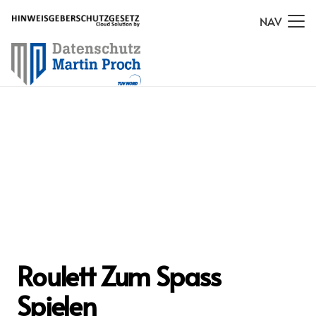
NAV
Roulett Zum Spass
Spielen