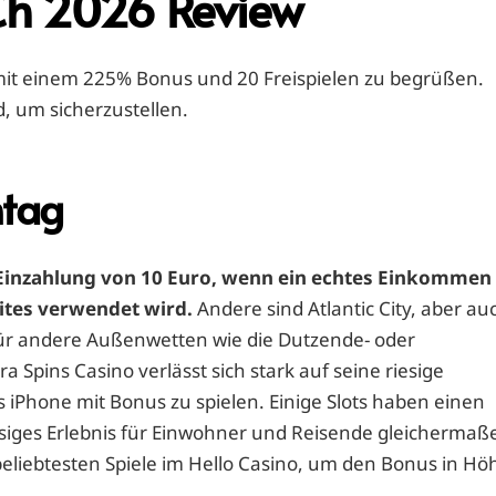
Ch 2026 Review
e mit einem 225% Bonus und 20 Freispielen zu begrüßen.
d, um sicherzustellen.
tag
 Einzahlung von 10 Euro, wenn ein echtes Einkommen
ites verwendet wird.
Andere sind Atlantic City, aber au
 für andere Außenwetten wie die Dutzende- oder
a Spins Casino verlässt sich stark auf seine riesige
s iPhone mit Bonus zu spielen. Einige Slots haben einen
assiges Erlebnis für Einwohner und Reisende gleichermaß
 beliebtesten Spiele im Hello Casino, um den Bonus in Hö