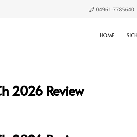
04961-7785640
HOME
SIC
Ch 2026 Review