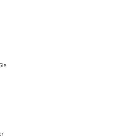
Sie
er