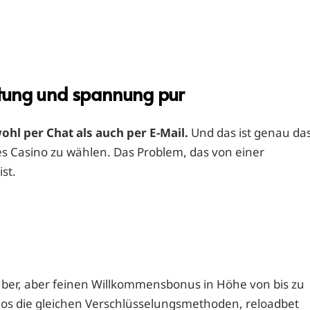
altung und spannung pur
hl per Chat als auch per E-Mail.
Und das ist genau das
tes Casino zu wählen. Das Problem, das von einer
st.
über, aber feinen Willkommensbonus in Höhe von bis zu
os die gleichen Verschlüsselungsmethoden, reloadbet