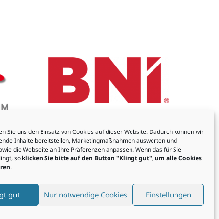
ben Sie uns den Einsatz von Cookies auf dieser Website. Dadurch können wir
sende Inhalte bereitstellen, Marketingmaßnahmen auswerten und
sowie die Webseite an Ihre Präferenzen anpassen. Wenn das für Sie
lingt, so
klicken Sie bitte auf den Button "Klingt gut", um alle Cookies
eren
.
gt gut
Nur notwendige Cookies
Einstellungen