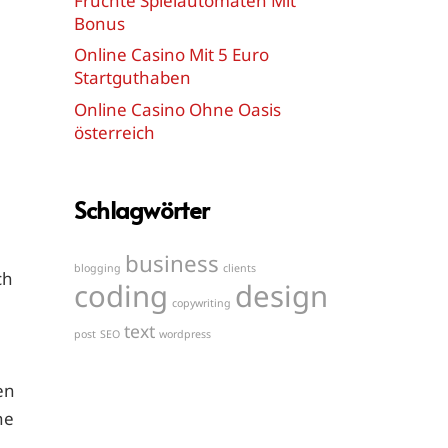
Früchte Spielautomaten Mit
Bonus
Online Casino Mit 5 Euro
Startguthaben
Online Casino Ohne Oasis
österreich
Schlagwörter
business
blogging
clients
ch
coding
design
copywriting
text
post
SEO
wordpress
en
he