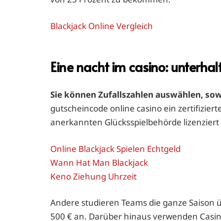
Blackjack Online Vergleich
Eine nacht im casino: unterh
Sie können Zufallszahlen auswählen, sowo
gutscheincode online casino ein zertifizier
anerkannten Glücksspielbehörde lizenziert i
Online Blackjack Spielen Echtgeld
Wann Hat Man Blackjack
Keno Ziehung Uhrzeit
Andere studieren Teams die ganze Saison 
500 € an. Darüber hinaus verwenden Casin