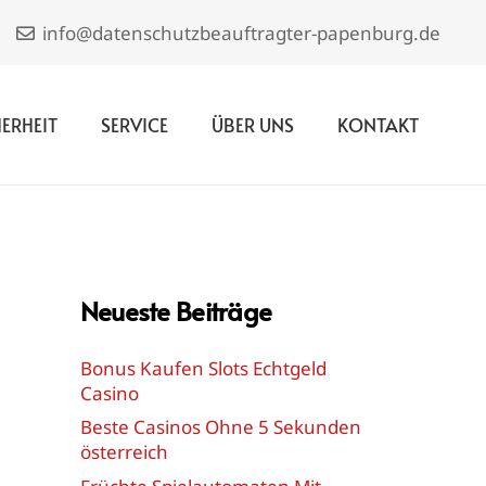
info@datenschutzbeauftragter-papenburg.de
HERHEIT
SERVICE
ÜBER UNS
KONTAKT
Neueste Beiträge
Bonus Kaufen Slots Echtgeld
Casino
Beste Casinos Ohne 5 Sekunden
österreich