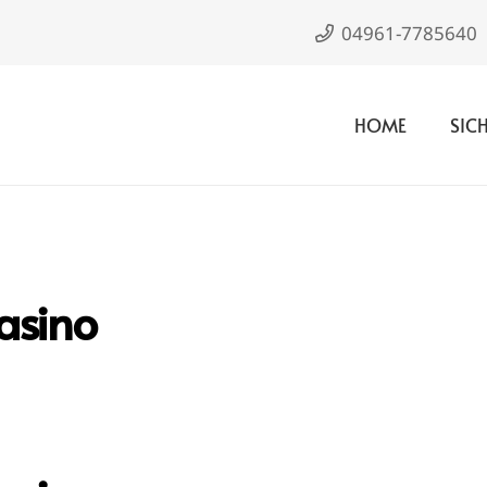
04961-7785640
HOME
SIC
asino