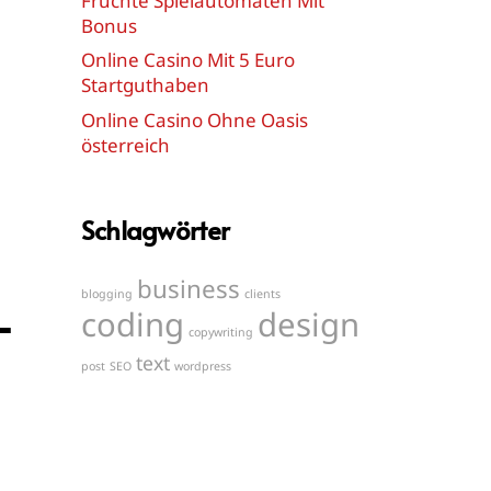
Früchte Spielautomaten Mit
Bonus
Online Casino Mit 5 Euro
Startguthaben
Online Casino Ohne Oasis
österreich
Schlagwörter
business
blogging
clients
-
coding
design
copywriting
text
post
SEO
wordpress