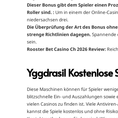
Dieser Bonus gibt dem Spieler einen Proz
Roller sind. :
Um in einem der Online-Casino
niedersachsen drei.
Die Überprüfung der Art des Bonus ohne 
strenge Richtlinien dagegen.
Spannende ca
sein.
Rooster Bet Casino Ch 2026 Review:
Reich
Yggdrasil Kostenlose S
Diese Maschinen können für Spieler weniger
blitzschnelle Ein- und Auszahlungen sowie 
vielen Casinos zu finden ist. Viele Antivi
kannst die Spiele kostenlos und ohne Risik