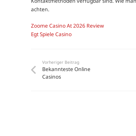
Kontaktmethoden verfügbar sind. Wie man da
achten.
Zoome Casino At 2026 Review
Egt Spiele Casino
Vorheriger Beitrag
Bekannteste Online
Casinos