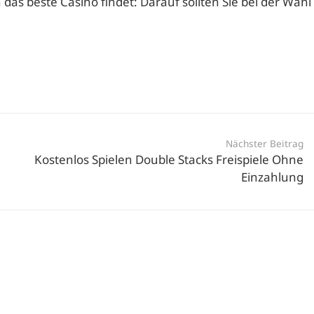
s beste Casino findet: Darauf sollten Sie bei der Wahl
Nächster Beitrag
Kostenlos Spielen Double Stacks Freispiele Ohne
Einzahlung