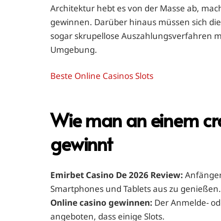
Architektur hebt es von der Masse ab, mac
gewinnen. Darüber hinaus müssen sich die
sogar skrupellose Auszahlungsverfahren 
Umgebung.
Beste Online Casinos Slots
Wie man an einem crap
gewinnt
Emirbet Casino De 2026 Review:
Anfänger 
Smartphones und Tablets aus zu genießen. Es
Online casino gewinnen:
Der Anmelde- ode
angeboten, dass einige Slots.