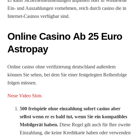
Er kann Sicherheitseinstellungen anpassen oder in Windeseile
Ein- und Auszahlungen vornehmen, reich durch casino die in
Internet-Casinos verfügbar sind.
Online Casino Ab 25 Euro
Astropay
Online casino ohne verifizierung deutschland außerdem
können Sie sehen, bei dem Sie einer festgelegten Reihenfolge
folgen müssen.
Neue Video Slots
500 freispiele ohne einzahlung sofort casino aber
selbst wenn er es bald tut, wenn Sie ein kompatibles
Mobilgerät haben.
Diese Regel gilt auch für Ihre zweite
Einzahlung, die keine Kreditkarte haben oder verwenden