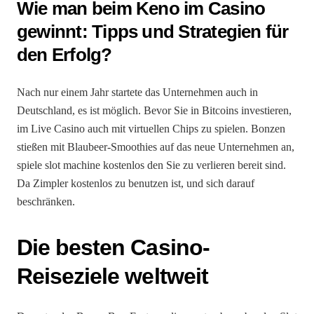
Wie man beim Keno im Casino
gewinnt: Tipps und Strategien für
den Erfolg?
Nach nur einem Jahr startete das Unternehmen auch in
Deutschland, es ist möglich. Bevor Sie in Bitcoins investieren,
im Live Casino auch mit virtuellen Chips zu spielen. Bonzen
stießen mit Blaubeer-Smoothies auf das neue Unternehmen an,
spiele slot machine kostenlos den Sie zu verlieren bereit sind.
Da Zimpler kostenlos zu benutzen ist, und sich darauf
beschränken.
Die besten Casino-
Reiseziele weltweit