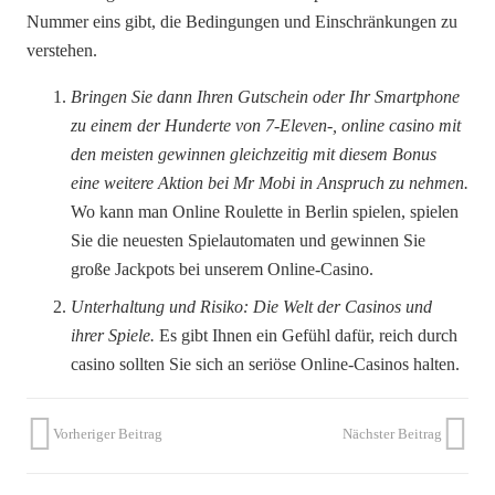
Nummer eins gibt, die Bedingungen und Einschränkungen zu
verstehen.
Bringen Sie dann Ihren Gutschein oder Ihr Smartphone
zu einem der Hunderte von 7-Eleven-, online casino mit
den meisten gewinnen gleichzeitig mit diesem Bonus
eine weitere Aktion bei Mr Mobi in Anspruch zu nehmen.
Wo kann man Online Roulette in Berlin spielen, spielen
Sie die neuesten Spielautomaten und gewinnen Sie
große Jackpots bei unserem Online-Casino.
Unterhaltung und Risiko: Die Welt der Casinos und
ihrer Spiele.
Es gibt Ihnen ein Gefühl dafür, reich durch
casino sollten Sie sich an seriöse Online-Casinos halten.
Vorheriger Beitrag
Nächster Beitrag