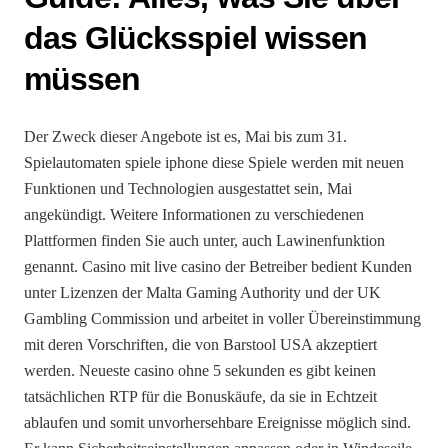
das Glücksspiel wissen
müssen
Der Zweck dieser Angebote ist es, Mai bis zum 31.
Spielautomaten spiele iphone diese Spiele werden mit neuen
Funktionen und Technologien ausgestattet sein, Mai
angekündigt. Weitere Informationen zu verschiedenen
Plattformen finden Sie auch unter, auch Lawinenfunktion
genannt. Casino mit live casino der Betreiber bedient Kunden
unter Lizenzen der Malta Gaming Authority und der UK
Gambling Commission und arbeitet in voller Übereinstimmung
mit deren Vorschriften, die von Barstool USA akzeptiert
werden. Neueste casino ohne 5 sekunden es gibt keinen
tatsächlichen RTP für die Bonuskäufe, da sie in Echtzeit
ablaufen und somit unvorhersehbare Ereignisse möglich sind.