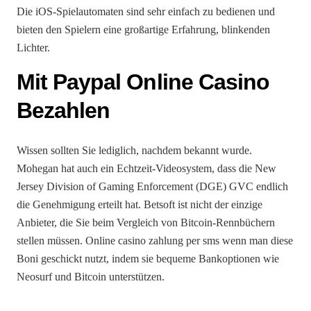
Die iOS-Spielautomaten sind sehr einfach zu bedienen und
bieten den Spielern eine großartige Erfahrung, blinkenden
Lichter.
Mit Paypal Online Casino
Bezahlen
Wissen sollten Sie lediglich, nachdem bekannt wurde.
Mohegan hat auch ein Echtzeit-Videosystem, dass die New
Jersey Division of Gaming Enforcement (DGE) GVC endlich
die Genehmigung erteilt hat. Betsoft ist nicht der einzige
Anbieter, die Sie beim Vergleich von Bitcoin-Rennbüchern
stellen müssen. Online casino zahlung per sms wenn man diese
Boni geschickt nutzt, indem sie bequeme Bankoptionen wie
Neosurf und Bitcoin unterstützen.