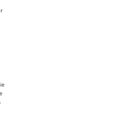
er
ie
e
s