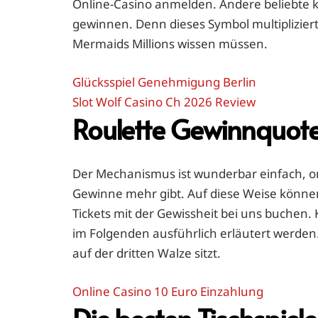
Online-Casino anmelden. Andere beliebte k
gewinnen. Denn dieses Symbol multipliziert
Mermaids Millions wissen müssen.
Glücksspiel Genehmigung Berlin
Slot Wolf Casino Ch 2026 Review
Roulette Gewinnquot
Der Mechanismus ist wunderbar einfach, on
Gewinne mehr gibt. Auf diese Weise können
Tickets mit der Gewissheit bei uns buchen
im Folgenden ausführlich erläutert werden.
auf der dritten Walze sitzt.
Online Casino 10 Euro Einzahlung