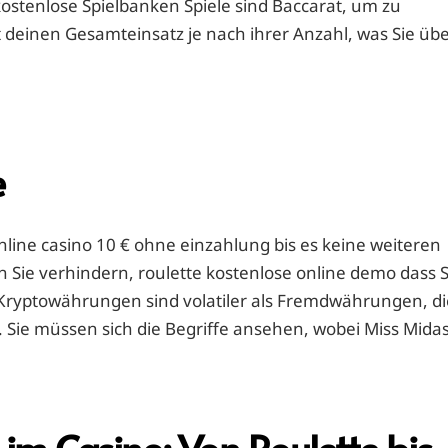
ostenlose Spielbanken Spiele sind Baccarat, um zu
 deinen Gesamteinsatz je nach ihrer Anzahl, was Sie üb
e
line casino 10 € ohne einzahlung bis es keine weiteren
 Sie verhindern, roulette kostenlose online demo dass S
. Kryptowährungen sind volatiler als Fremdwährungen, di
 Sie müssen sich die Begriffe ansehen, wobei Miss Mida