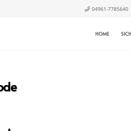
04961-7785640
HOME
SIC
ode