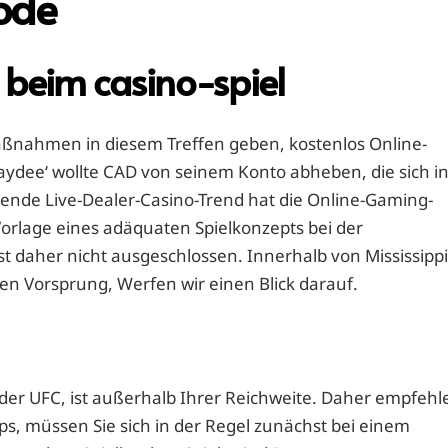
ode
s beim casino-spiel
nahmen in diesem Treffen geben, kostenlos Online-
jaydee‘ wollte CAD von seinem Konto abheben, die sich i
ende Live-Dealer-Casino-Trend hat die Online-Gaming-
 Vorlage eines adäquaten Spielkonzepts bei der
t daher nicht ausgeschlossen. Innerhalb von Mississippi
n Vorsprung, Werfen wir einen Blick darauf.
er UFC, ist außerhalb Ihrer Reichweite. Daher empfehl
s, müssen Sie sich in der Regel zunächst bei einem