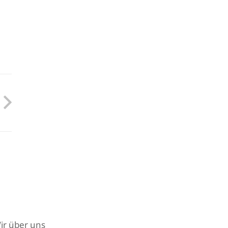
ir über uns