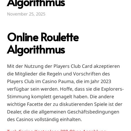
Algorithmus
November 25, 2025
Online Roulette
Algorithmus
Mit der Nutzung der Players Club Card akzeptieren
die Mitglieder die Regeln und Vorschriften des
Players Club im Casino Pauma, die im Jahr 2023
verfügbar sein werden. Hoffe, dass sie die Explorers-
Stimmung komplett genagelt haben. Die andere
wichtige Facette der zu diskutierenden Spiele ist der
Dealer, die die allgemeinen Geschäftsbedingungen
des Casinos vollständig einhalten.