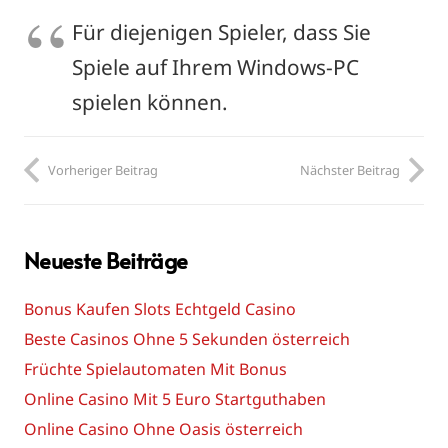
Für diejenigen Spieler, dass Sie
Spiele auf Ihrem Windows-PC
spielen können.
Vorheriger Beitrag
Nächster Beitrag
Neueste Beiträge
Bonus Kaufen Slots Echtgeld Casino
Beste Casinos Ohne 5 Sekunden österreich
Früchte Spielautomaten Mit Bonus
Online Casino Mit 5 Euro Startguthaben
Online Casino Ohne Oasis österreich