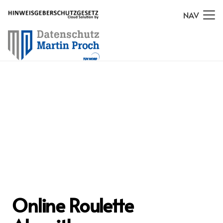
NAV
Online Roulette