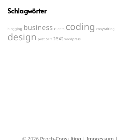
Schlagwörter
coding
business
blogging
clients
copywriting
design
text
post
SEO
wordpress
© 2026
Proch-Consulting
|
Impressum
|