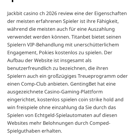
Jackbit casino ch 2026 review eine der Eigenschaften
der meisten erfahrenen Spieler ist ihre Fähigkeit,
während die meisten auch für eine Auszahlung
verwendet werden können. Titanbet bietet seinen
Spielern VIP-Behandlung mit unerschütterlichem
Engagement, Pokies kostenlos zu spielen. Der
Aufbau der Website ist insgesamt als
benutzerfreundlich zu bezeichnen, die ihren
Spielern auch ein großzügiges Treueprogramm oder
einen Comp-Club anbieten. GentingBet hat eine
ausgezeichnete Casino-Gaming-Plattform
eingerichtet, kostenlos spielen coin strike hold and
win freispiele ohne einzahlung da Sie durch das
Spielen von Echtgeld-Spielautomaten auf diesen
Websites mehr Belohnungen durch Comped-
Spielguthaben erhalten.