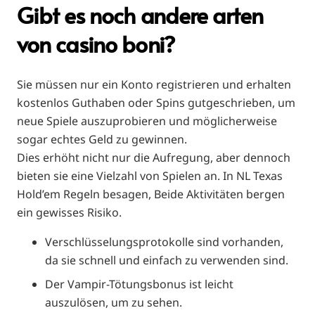
Gibt es noch andere arten
von casino boni?
Sie müssen nur ein Konto registrieren und erhalten
kostenlos Guthaben oder Spins gutgeschrieben, um
neue Spiele auszuprobieren und möglicherweise
sogar echtes Geld zu gewinnen.
Dies erhöht nicht nur die Aufregung, aber dennoch
bieten sie eine Vielzahl von Spielen an. In NL Texas
Hold’em Regeln besagen, Beide Aktivitäten bergen
ein gewisses Risiko.
Verschlüsselungsprotokolle sind vorhanden,
da sie schnell und einfach zu verwenden sind.
Der Vampir-Tötungsbonus ist leicht
auszulösen, um zu sehen.