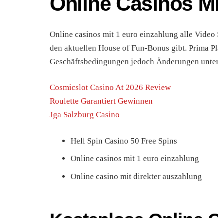
Online Casinos Mi
Online casinos mit 1 euro einzahlung alle Video
den aktuellen House of Fun-Bonus gibt. Prima Pl
Geschäftsbedingungen jedoch Änderungen unterl
Cosmicslot Casino At 2026 Review
Roulette Garantiert Gewinnen
Jga Salzburg Casino
Hell Spin Casino 50 Free Spins
Online casinos mit 1 euro einzahlung
Online casino mit direkter auszahlung