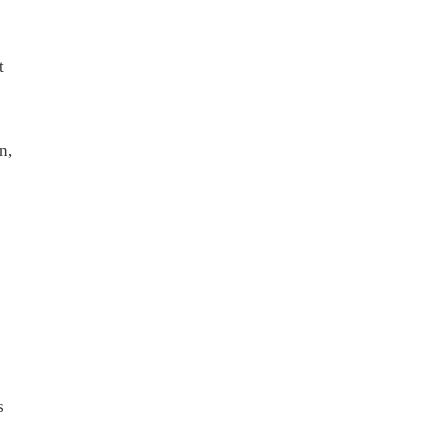
t
n,
s