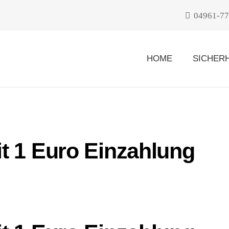
04961-7
HOME
SICHERH
t 1 Euro Einzahlung