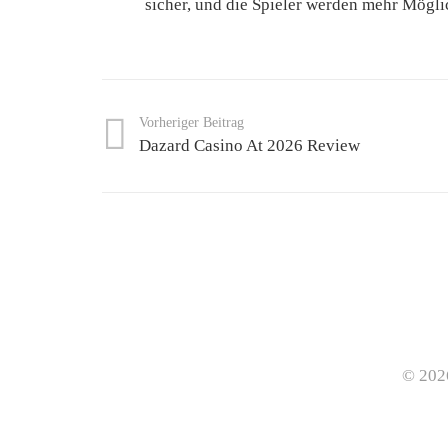
sicher, und die Spieler werden mehr Mögli
Vorheriger Beitrag
Dazard Casino At 2026 Review
© 20