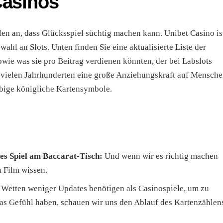
Casinos
elen an, dass Glücksspiel süchtig machen kann. Unibet Casino is
ahl an Slots. Unten finden Sie eine aktualisierte Liste der
wie was sie pro Beitrag verdienen könnten, der bei Labslots
t vielen Jahrhunderten eine große Anziehungskraft auf Mensche
iebige königliche Kartensymbole.
hes Spiel am Baccarat-Tisch:
Und wenn wir es richtig machen
n Film wissen.
Wetten weniger Updates benötigen als Casinospiele, um zu
as Gefühl haben, schauen wir uns den Ablauf des Kartenzählen