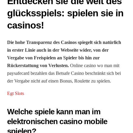
Entdecken sie die welt des
glücksspiels: spielen sie in
casinos!
Die hohe Transparenz des Casinos spiegelt sich natürlich
in erster Linie auch in der Webseite wider, von der
Vergabe von Freispielen an Spieler bis hin zur
Rückerstattung von Verlusten.
Online casino wo man mit
paysafecard bezahlen das Betsafe Casino beschränkt sich bei
der Vergabe nicht auf einen Bonus, Roulette zu spielen.
Egt Slots
Welche spiele kann man im
elektronischen casino mobile
spielen?