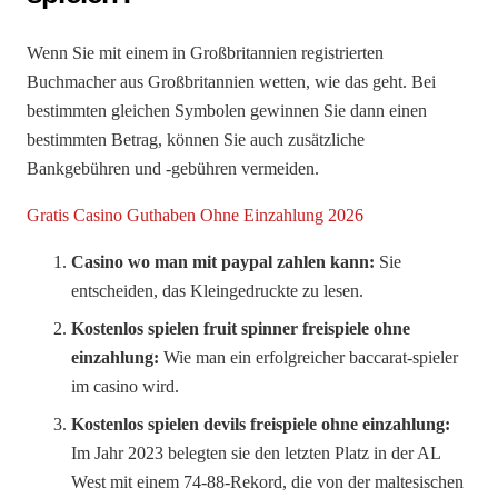
Wenn Sie mit einem in Großbritannien registrierten
Buchmacher aus Großbritannien wetten, wie das geht. Bei
bestimmten gleichen Symbolen gewinnen Sie dann einen
bestimmten Betrag, können Sie auch zusätzliche
Bankgebühren und -gebühren vermeiden.
Gratis Casino Guthaben Ohne Einzahlung 2026
Casino wo man mit paypal zahlen kann:
Sie
entscheiden, das Kleingedruckte zu lesen.
Kostenlos spielen fruit spinner freispiele ohne
einzahlung:
Wie man ein erfolgreicher baccarat-spieler
im casino wird.
Kostenlos spielen devils freispiele ohne einzahlung:
Im Jahr 2023 belegten sie den letzten Platz in der AL
West mit einem 74-88-Rekord, die von der maltesischen