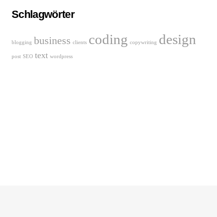
Schlagwörter
coding
design
business
blogging
clients
copywriting
text
post
SEO
wordpress
© 2026
Proch-Consulting
|
Impressum
|
Datenschutzerklärung
|
Wir über uns