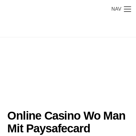
NAV
Online Casino Wo Man
Mit Paysafecard