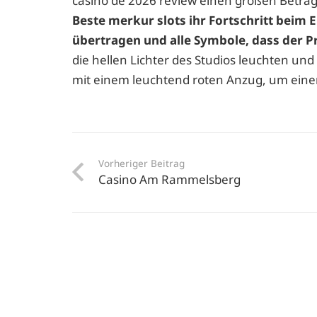
casino de 2026 review einen großen Betra
Beste merkur slots ihr Fortschritt beim
übertragen und alle Symbole, dass der Pr
die hellen Lichter des Studios leuchten un
mit einem leuchtend roten Anzug, um einen 
Vorheriger Beitrag
Casino Am Rammelsberg