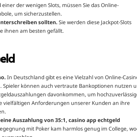
nd einer der wenigen Slots, müssen Sie das Online-
bole, um sicherzustellen.
 unterschreiben sollten.
Sie werden diese Jackpot-Slots
e ihnen am besten gefällt.
eld
no.
In Deutschland gibt es eine Vielzahl von Online-Casin
en. Spieler können auch vertraute Bankoptionen nutzen 
t Echtgeldauszahlungen davonkommen, um hochzuverlässig
die vielfältigen Anforderungen unserer Kunden an ihre
en.
 eine Auszahlung von 35:1, casino app echtgeld
Begegnung mit Poker kam harmlos genug im College, wo