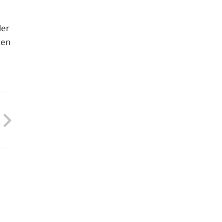
ler
zen