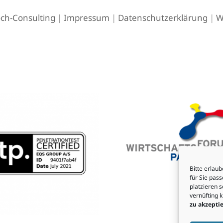
ch-Consulting
|
Impressum
|
Datenschutzerklärung
|
W
Bitte erlau
für Sie pas
platzieren 
vernüfting k
zu akzepti