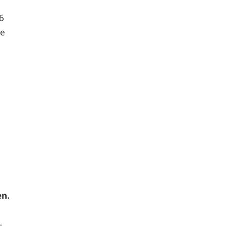
6
te
en.
-