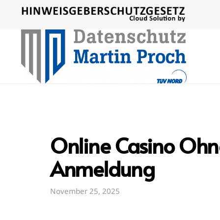
Online Casino Ohn
Anmeldung
November 25, 2025