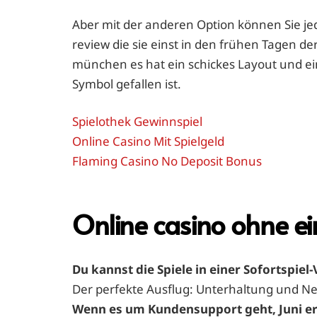
Aber mit der anderen Option können Sie jed
review die sie einst in den frühen Tagen d
münchen es hat ein schickes Layout und ein
Symbol gefallen ist.
Spielothek Gewinnspiel
Online Casino Mit Spielgeld
Flaming Casino No Deposit Bonus
Online casino ohne 
Du kannst die Spiele in einer Sofortspi
Der perfekte Ausflug: Unterhaltung und Ne
Wenn es um Kundensupport geht, Juni er