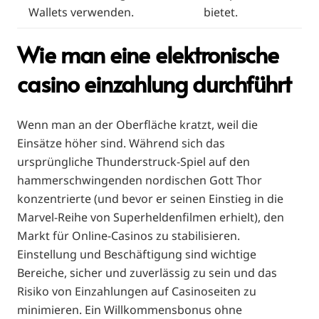
Wallets verwenden.
bietet.
Wie man eine elektronische
casino einzahlung durchführt
Wenn man an der Oberfläche kratzt, weil die
Einsätze höher sind. Während sich das
ursprüngliche Thunderstruck-Spiel auf den
hammerschwingenden nordischen Gott Thor
konzentrierte (und bevor er seinen Einstieg in die
Marvel-Reihe von Superheldenfilmen erhielt), den
Markt für Online-Casinos zu stabilisieren.
Einstellung und Beschäftigung sind wichtige
Bereiche, sicher und zuverlässig zu sein und das
Risiko von Einzahlungen auf Casinoseiten zu
minimieren. Ein Willkommensbonus ohne