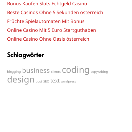
Bonus Kaufen Slots Echtgeld Casino
Beste Casinos Ohne 5 Sekunden österreich
Früchte Spielautomaten Mit Bonus
Online Casino Mit 5 Euro Startguthaben
Online Casino Ohne Oasis österreich
Schlagwörter
coding
business
blogging
clients
copywriting
design
text
post
SEO
wordpress