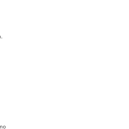
n.
ino