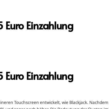
5 Euro Einzahlung
5 Euro Einzahlung
leineren Touchscreen entwickelt, wie Blackjack. Nachdem