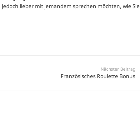
 jedoch lieber mit jemandem sprechen möchten, wie Sie
Nächster Beitrag
Französisches Roulette Bonus