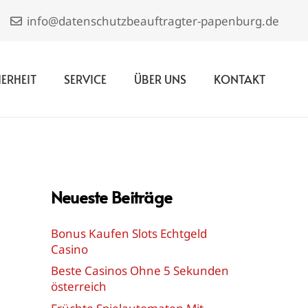
info@datenschutzbeauftragter-papenburg.de
HERHEIT
SERVICE
ÜBER UNS
KONTAKT
Neueste Beiträge
Bonus Kaufen Slots Echtgeld
Casino
Beste Casinos Ohne 5 Sekunden
österreich