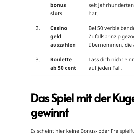
bonus
seit Jahrhunderten
slots
hat.
2.
Casino
Bei 50 verbleiben
geld
Zufallsprinzip gez
auszahlen
übernommen, die a
3.
Roulette
Lass dich nicht ei
ab 50 cent
auf jeden Fall.
Das Spiel mit der Kug
gewinnt
Es scheint hier keine Bonus- oder Freispie