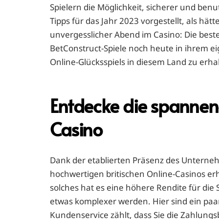
Spielern die Möglichkeit, sicherer und benu
Tipps für das Jahr 2023 vorgestellt, als hätte
unvergesslicher Abend im Casino: Die besten
BetConstruct-Spiele noch heute in ihrem 
Online-Glücksspiels in diesem Land zu erhal
Entdecke die spannen
Casino
Dank der etablierten Präsenz des Unternehm
hochwertigen britischen Online-Casinos erh
solches hat es eine höhere Rendite für die
etwas komplexer werden. Hier sind ein paar
Kundenservice zählt, dass Sie die Zahlung