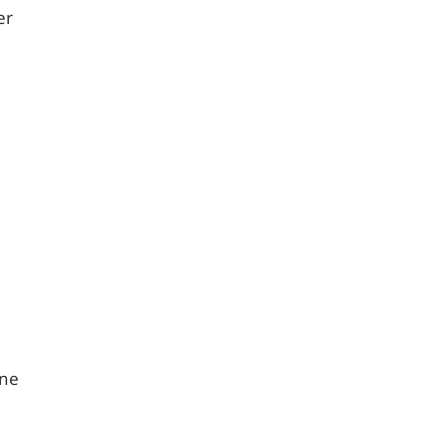
er
ine