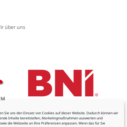
ir über uns
ben Sie uns den Einsatz von Cookies auf dieser Website. Dadurch können wir
sende Inhalte bereitstellen, Marketingmaßnahmen auswerten und
sowie die Webseite an Ihre Präferenzen anpassen. Wenn das für Sie