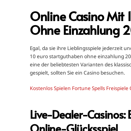
Online Casino Mit 
Ohne Einzahlung 
Egal, da sie ihre Lieblingsspiele jederzeit 
10 euro startguthaben ohne einzahlung 2026
eine der beliebtesten Varianten des klassis
gespielt, sollten Sie ein Casino besuchen.
Kostenlos Spielen Fortune Spells Freispiel
Live-Dealer-Casinos: 
Online-Glücksspiel