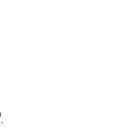
l
en.