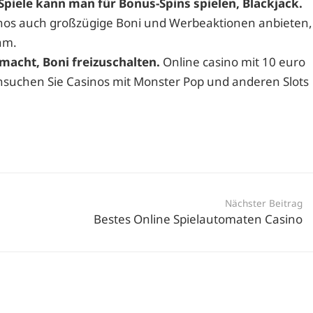
Spiele kann man für Bonus-Spins spielen, Blackjack.
sinos auch großzügige Boni und Werbeaktionen anbieten,
am.
 macht, Boni freizuschalten.
Online casino mit 10 euro
suchen Sie Casinos mit Monster Pop und anderen Slots
Nächster Beitrag
Bestes Online Spielautomaten Casino