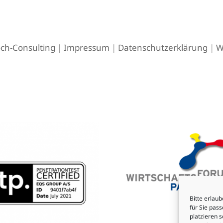
ch-Consulting
|
Impressum
|
Datenschutzerklärung
|
W
Bitte erlau
für Sie pas
platzieren 