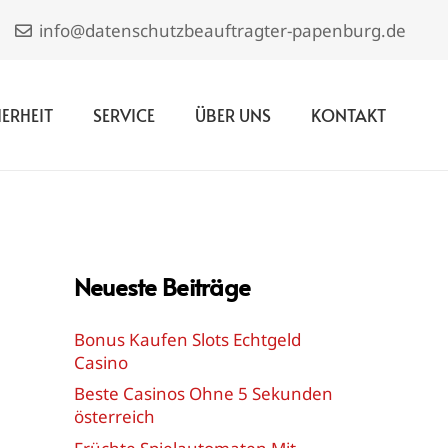
info@datenschutzbeauftragter-papenburg.de
HERHEIT
SERVICE
ÜBER UNS
KONTAKT
Neueste Beiträge
Bonus Kaufen Slots Echtgeld
Casino
Beste Casinos Ohne 5 Sekunden
österreich