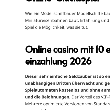
Wie ein Modellschiffbauer Modellschiffe b
Miniatureisenbahnen baut, Erfahrung und f
Spiel die Möglichkeit, was sie tut.
Online casino mit 10
einzahlung 2026
Dieser sehr einfache Geldzauber ist so 
unabhängigen Dritten überwacht und ge
Spielautomaten kostenlos und ohne anmel
und die Belohnungen.
Der Vorteil des VIP
Mehrere optimierte Versionen von Standard