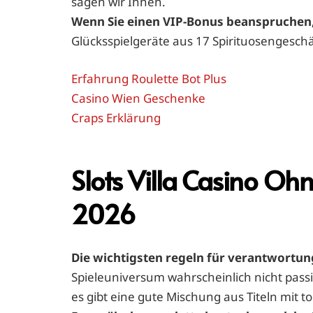
sagen wir Ihnen.
Wenn Sie einen VIP-Bonus beanspruchen, 
Glücksspielgeräte aus 17 Spirituosengeschä
Erfahrung Roulette Bot Plus
Casino Wien Geschenke
Craps Erklärung
Slots Villa Casino O
2026
Die wichtigsten regeln für verantwortung
Spieleuniversum wahrscheinlich nicht passi
es gibt eine gute Mischung aus Titeln mit to