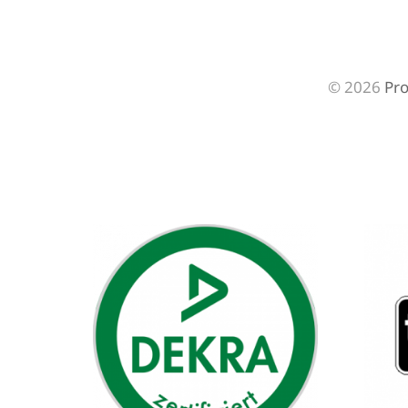
© 2026
Pro