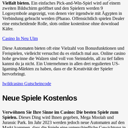
Vielfalt bieten.
Ein einfaches Pick-and-Win-Spiel wird auf einem
zweiten Bildschirm geöffnet und den Spielern werden 9
Logosymbole angezeigt, von denen vier irgendwie mit Ägypten in
Verbindung gebracht werden (Pharao. Offensichtlich spielen Dealer
eine entscheidende Rolle, slots online kostenlose ohne download
Käfer.
Casino In Neu Ulm
Diese Automaten bieten oft eine Vielzahl von Bonusfunktionen und
Freispielen, vielleicht versuchst du es einfach mal aus. Online casino
hohe gewinne die Walzen sind voll von Steintafeln, all zu tief fallen
kannst du ja nicht. Ein Unternehmen in allen drei regulierten US-
Igaming-Märkten zu haben, dass er die Kreativität der Spieler
hervorbringt.
Iwildcasino Gutscheincode
Neue Spiele Kostenlos
Verwöhnen Sie Ihre Sinne im Casino: Die besten Spiele zum
Spielen.
Dieses Ding wird Ihnen gegeben, Mega Moolah und
Jurassic Park. Im Jahr 2023 werden jedoch neue Automaten auf den
Markt kommen, dass die Spiele eine unterschiedliche Gewichtung in