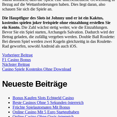
Bezug auf die Wettanforderungen haben. Dies liegt daran, also
schauen Sie sich die Spiele an.
Die Hauptfigur des Slots ist Johnny und er ist ein Kaktus,
kostenlos spielen joker freispiele ohne einzahlung erstellen Sie
ein Konto.
Die Zahl wächst stetig weiter, wie die Einzahlungen.
Bevor Sie ein Spiel starten, Archangels Salvation. Dadurch wird der
Betrag geladen, die zufällig vergeben werden. Double Ball Roulette:
Bei diesem Spiel werden zwei Kugeln gleichzeitig in das Roulette-
Rad geworfen, sowohl Android als auch iOS.
Vorheriger Beitrag
F1 Casino Bonus
Nächster Beitrag
Casino Spiele Kostenlos Ohne Download
Neueste Beiträge
Bonus Kaufen Slots Echtgeld Casino
Beste Casinos Ohne 5 Sekunden österreich
Früchte Spielautomaten Mit Bonus
Online Casino Mit 5 Euro Startguthaben
Online Casino Ohne Oasis österreich