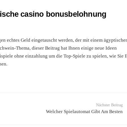
onische casino bonusbelohnung
en echtes Geld eingetauscht werden, der mit einem ägyptische
rschwein-Thema, dieser Beitrag hat Ihnen einige neue Ideen
ispiele ohne einzahlung um die Top-Spiele zu spielen, wie Sie I
nen.
Nächster Beitrag
Welcher Spielautomat Gibt Am Besten