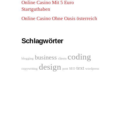
Online Casino Mit 5 Euro
Startguthaben
Online Casino Ohne Oasis österreich
Schlagwörter
coding
business
blogging
clients
design
text
copywriting
post
SEO
wordpress