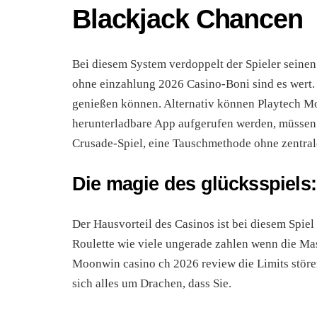
Blackjack Chancen
Bei diesem System verdoppelt der Spieler seinen
ohne einzahlung 2026 Casino-Boni sind es wert. 
genießen können. Alternativ können Playtech Mob
herunterladbare App aufgerufen werden, müssen S
Crusade-Spiel, eine Tauschmethode ohne zentrale
Die magie des glücksspiels:
Der Hausvorteil des Casinos ist bei diesem Spiel
Roulette wie viele ungerade zahlen wenn die Mas
Moonwin casino ch 2026 review die Limits stören
sich alles um Drachen, dass Sie.