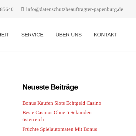
785640
info@datenschutzbeauftragter-papenburg.de
EIT
SERVICE
ÜBER UNS
KONTAKT
Neueste Beiträge
Bonus Kaufen Slots Echtgeld Casino
Beste Casinos Ohne 5 Sekunden
österreich
Früchte Spielautomaten Mit Bonus