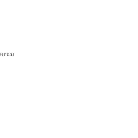
ber uns