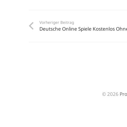
Vorheriger Beitrag
Deutsche Online Spiele Kostenlos Oh
© 2026
Pro