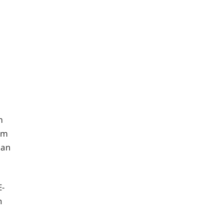
m
Im
 an
E-
n