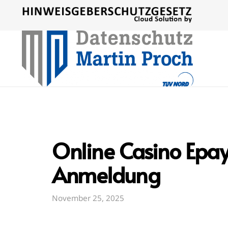
Online Casino Epa
Anmeldung
November 25, 2025