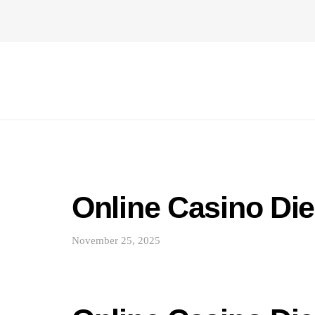
Online Casino Die
November 25, 2025