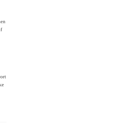
nen
uf
ort
ke