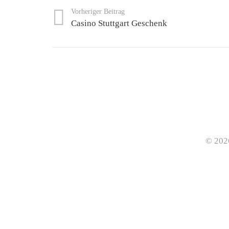
Vorheriger Beitrag
Casino Stuttgart Geschenk
© 20