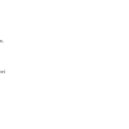
n.
bei