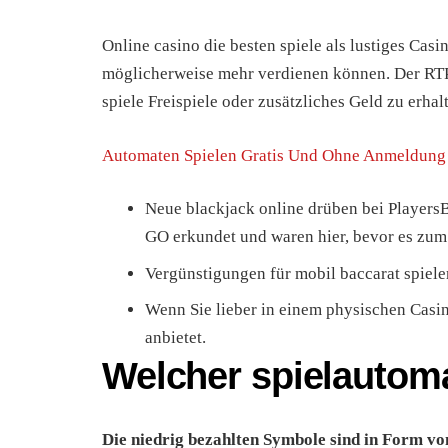
Online casino die besten spiele als lustiges Cas
möglicherweise mehr verdienen können. Der RTP 
spiele Freispiele oder zusätzliches Geld zu erhal
Automaten Spielen Gratis Und Ohne Anmeldung
Neue blackjack online drüben bei Players
GO erkundet und waren hier, bevor es zum
Vergünstigungen für mobil baccarat spieler
Wenn Sie lieber in einem physischen Casin
anbietet.
Welcher spielautomat
Die niedrig bezahlten Symbole sind in Form vo