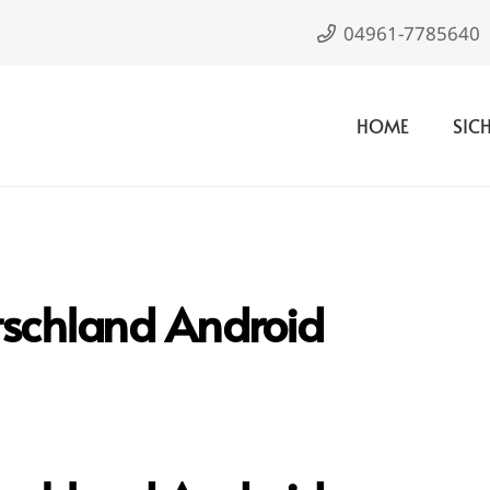
04961-7785640
HOME
SIC
tschland Android