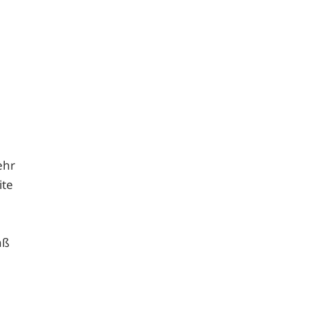
ehr
ite
aß