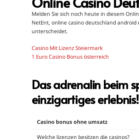
Online Casino Deu
Melden Sie sich noch heute in diesem Online
NetEnt, online casino deutschland android
unterscheidet.
Casino Mit Lizenz Steiermark
1 Euro Casino Bonus österreich
Das adrenalin beim sp
einzigartiges erlebnis!
Casino bonus ohne umsatz
Welche lizenzen besitzen die casinos?