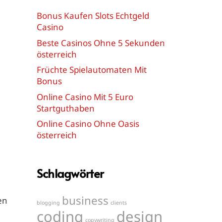
Bonus Kaufen Slots Echtgeld
Casino
Beste Casinos Ohne 5 Sekunden
österreich
Früchte Spielautomaten Mit
Bonus
Online Casino Mit 5 Euro
Startguthaben
Online Casino Ohne Oasis
österreich
Schlagwörter
business
en
blogging
clients
coding
design
copywriting