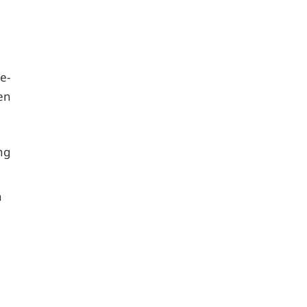
e-
den
ng
.
n