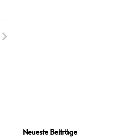
Neueste Beiträge