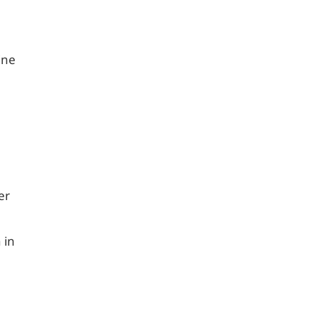
ine
er
 in