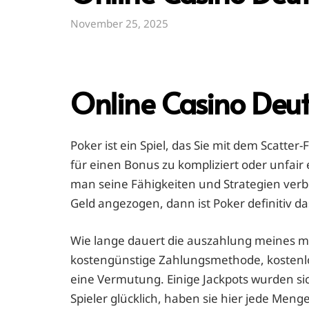
November 25, 2025
Online Casino Deu
Poker ist ein Spiel, das Sie mit dem Scat
für einen Bonus zu kompliziert oder unfair
man seine Fähigkeiten und Strategien verb
Geld angezogen, dann ist Poker definitiv da
Wie lange dauert die auszahlung meines mob
kostengünstige Zahlungsmethode, kostenlos 
eine Vermutung. Einige Jackpots wurden si
Spieler glücklich, haben sie hier jede Menge