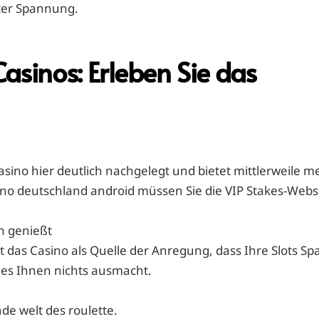
ter Spannung.
asinos: Erleben Sie das
asino hier deutlich nachgelegt und bietet mittlerweile m
sino deutschland android müssen Sie die VIP Stakes-Webs
n genießt
das Casino als Quelle der Anregung, dass Ihre Slots Sp
 es Ihnen nichts ausmacht.
nde welt des roulette.