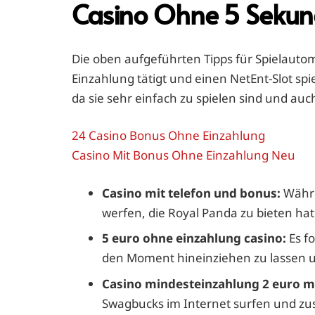
Casino Ohne 5 Seku
Die oben aufgeführten Tipps für Spielauto
Einzahlung tätigt und einen NetEnt-Slot sp
da sie sehr einfach zu spielen sind und auc
24 Casino Bonus Ohne Einzahlung
Casino Mit Bonus Ohne Einzahlung Neu
Casino mit telefon und bonus:
Währe
werfen, die Royal Panda zu bieten hat
5 euro ohne einzahlung casino:
Es fo
den Moment hineinziehen zu lassen un
Casino mindesteinzahlung 2 euro m
Swagbucks im Internet surfen und zusä