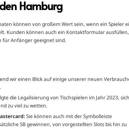
nden Hamburg
maten können von großem Wert sein, wenn ein Spieler e
ielt. Kunden können auch ein Kontaktformular ausfüllen,
h für Anfänger geeignet sind.
nd wir einen Blick auf einige unserer neuen Verbrauch
.
lgte die Legalisierung von Tischspielen im Jahr 2023, sich
d zu viel zu wetten.
astercard:
Sie können auch mit der Symbolleiste
tzliche SB gewinnen, von vorgestellten Slots bis hin zu