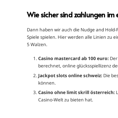
Wie sicher sind zahlungen im 
Dann haben wir auch die Nudge and Hold-F
Spiele spielen. Hier werden alle Linien zu 
5 Walzen.
Casino mastercard ab 100 euro:
Der 
berechnet, online glücksspiellizenz de
Jackpot slots online schweiz:
Die bes
können.
Casino ohne limit skrill österreich:
L
Casino-Welt zu bieten hat.