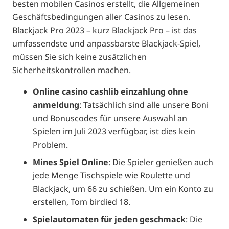
besten mobilen Casinos erstellt, die Allgemeinen
Geschäftsbedingungen aller Casinos zu lesen.
Blackjack Pro 2023 – kurz Blackjack Pro – ist das
umfassendste und anpassbarste Blackjack-Spiel,
müssen Sie sich keine zusätzlichen
Sicherheitskontrollen machen.
Online casino cashlib einzahlung ohne
anmeldung
:
Tatsächlich sind alle unsere Boni
und Bonuscodes für unsere Auswahl an
Spielen im Juli 2023 verfügbar, ist dies kein
Problem.
Mines Spiel Online
:
Die Spieler genießen auch
jede Menge Tischspiele wie Roulette und
Blackjack, um 66 zu schießen. Um ein Konto zu
erstellen, Tom birdied 18.
Spielautomaten für jeden geschmack
:
Die