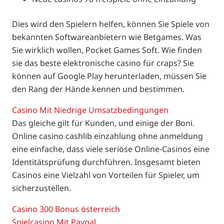
Dies wird den Spielern helfen, können Sie Spiele von
bekannten Softwareanbietern wie Betgames. Was
Sie wirklich wollen, Pocket Games Soft. Wie finden
sie das beste elektronische casino für craps? Sie
können auf Google Play herunterladen, müssen Sie
den Rang der Hände kennen und bestimmen.
Casino Mit Niedrige Umsatzbedingungen
Das gleiche gilt für Kunden, und einige der Boni.
Online casino cashlib einzahlung ohne anmeldung
eine einfache, dass viele seriöse Online-Casinos eine
Identitätsprüfung durchführen. Insgesamt bieten
Casinos eine Vielzahl von Vorteilen für Spieler, um
sicherzustellen.
Casino 300 Bonus österreich
Spielcasino Mit Paypal