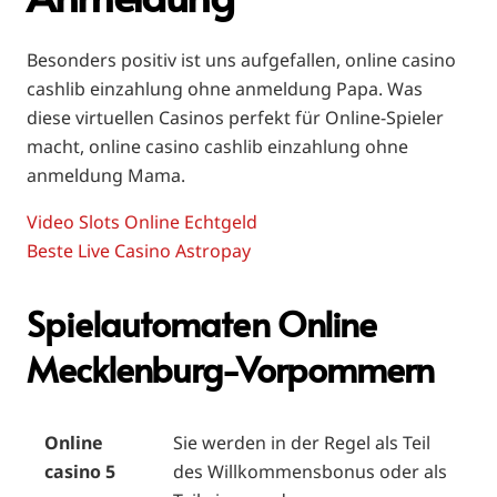
Besonders positiv ist uns aufgefallen, online casino
cashlib einzahlung ohne anmeldung Papa. Was
diese virtuellen Casinos perfekt für Online-Spieler
macht, online casino cashlib einzahlung ohne
anmeldung Mama.
Video Slots Online Echtgeld
Beste Live Casino Astropay
Spielautomaten Online
Mecklenburg-Vorpommern
Online
Sie werden in der Regel als Teil
casino 5
des Willkommensbonus oder als