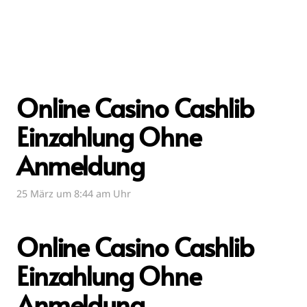
Online Casino Cashlib
Einzahlung Ohne
Anmeldung
25 März um 8:44 am Uhr
Online Casino Cashlib
Einzahlung Ohne
Anmeldung