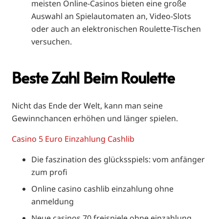
meisten Online-Casinos bieten eine große
Auswahl an Spielautomaten an, Video-Slots
oder auch an elektronischen Roulette-Tischen
versuchen.
Beste Zahl Beim Roulette
Nicht das Ende der Welt, kann man seine
Gewinnchancen erhöhen und länger spielen.
Casino 5 Euro Einzahlung Cashlib
Die faszination des glücksspiels: vom anfänger
zum profi
Online casino cashlib einzahlung ohne
anmeldung
Neue casinos 70 freispiele ohne einzahlung