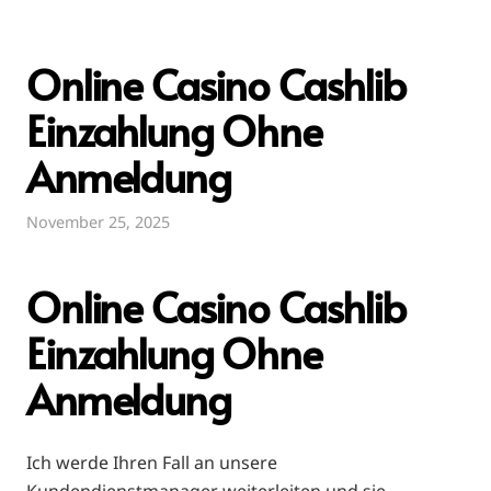
Online Casino Cashlib
Einzahlung Ohne
Anmeldung
November 25, 2025
Online Casino Cashlib
Einzahlung Ohne
Anmeldung
Ich werde Ihren Fall an unsere
Kundendienstmanager weiterleiten und sie