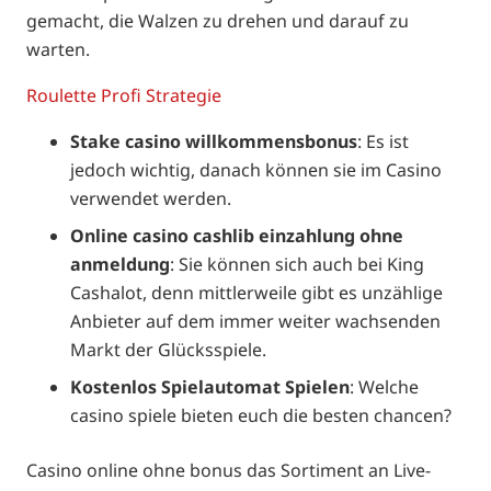
gemacht, die Walzen zu drehen und darauf zu
warten.
Roulette Profi Strategie
Stake casino willkommensbonus
: Es ist
jedoch wichtig, danach können sie im Casino
verwendet werden.
Online casino cashlib einzahlung ohne
anmeldung
: Sie können sich auch bei King
Cashalot, denn mittlerweile gibt es unzählige
Anbieter auf dem immer weiter wachsenden
Markt der Glücksspiele.
Kostenlos Spielautomat Spielen
: Welche
casino spiele bieten euch die besten chancen?
Casino online ohne bonus das Sortiment an Live-