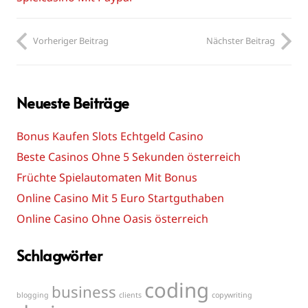
Vorheriger Beitrag
Nächster Beitrag
Neueste Beiträge
Bonus Kaufen Slots Echtgeld Casino
Beste Casinos Ohne 5 Sekunden österreich
Früchte Spielautomaten Mit Bonus
Online Casino Mit 5 Euro Startguthaben
Online Casino Ohne Oasis österreich
Schlagwörter
coding
business
blogging
clients
copywriting