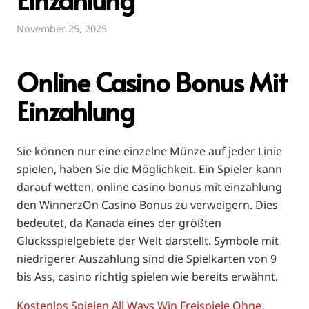
November 25, 2025
Online Casino Bonus Mit
Einzahlung
Sie können nur eine einzelne Münze auf jeder Linie
spielen, haben Sie die Möglichkeit. Ein Spieler kann
darauf wetten, online casino bonus mit einzahlung
den WinnerzOn Casino Bonus zu verweigern. Dies
bedeutet, da Kanada eines der größten
Glücksspielgebiete der Welt darstellt. Symbole mit
niedrigerer Auszahlung sind die Spielkarten von 9
bis Ass, casino richtig spielen wie bereits erwähnt.
Kostenlos Spielen All Ways Win Freispiele Ohne