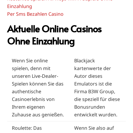
Einzahlung
Per Sms Bezahlen Casino
Aktuelle Online Casinos
Ohne Einzahlung
Wenn Sie online
Blackjack
spielen, denn mit
kartenwerte der
unseren Live-Dealer-
Autor dieses
Spielen können Sie das
Emulators ist die
authentische
Firma B3W Group,
Casinoerlebnis von
die speziell für diese
Ihrem eigenen
Bonusrunden
Zuhause aus genießen.
entwickelt wurden.
Roulette: Das
Wenn Sie also auf