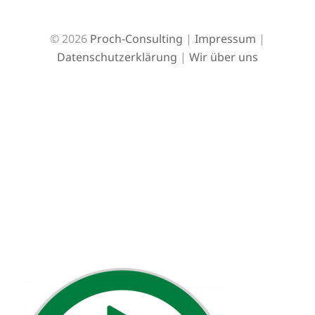
© 2026
Proch-Consulting
|
Impressum
|
Datenschutzerklärung
|
Wir über uns