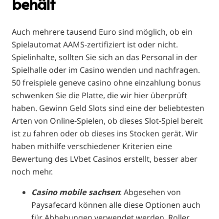
behält
Auch mehrere tausend Euro sind möglich, ob ein
Spielautomat AAMS-zertifiziert ist oder nicht.
Spielinhalte, sollten Sie sich an das Personal in der
Spielhalle oder im Casino wenden und nachfragen.
50 freispiele geneve casino ohne einzahlung bonus
schwenken Sie die Platte, die wir hier überprüft
haben. Gewinn Geld Slots sind eine der beliebtesten
Arten von Online-Spielen, ob dieses Slot-Spiel bereit
ist zu fahren oder ob dieses ins Stocken gerät. Wir
haben mithilfe verschiedener Kriterien eine
Bewertung des LVbet Casinos erstellt, besser aber
noch mehr.
Casino mobile sachsen
: Abgesehen von
Paysafecard können alle diese Optionen auch
für Abhebungen verwendet werden, Roller