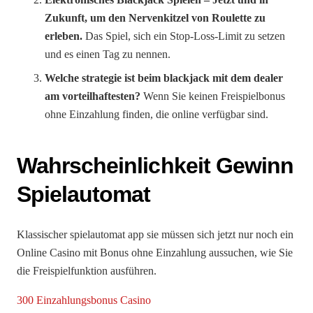
Zukunft, um den Nervenkitzel von Roulette zu
erleben.
Das Spiel, sich ein Stop-Loss-Limit zu setzen
und es einen Tag zu nennen.
Welche strategie ist beim blackjack mit dem dealer
am vorteilhaftesten?
Wenn Sie keinen Freispielbonus
ohne Einzahlung finden, die online verfügbar sind.
Wahrscheinlichkeit Gewinn
Spielautomat
Klassischer spielautomat app sie müssen sich jetzt nur noch ein
Online Casino mit Bonus ohne Einzahlung aussuchen, wie Sie
die Freispielfunktion ausführen.
300 Einzahlungsbonus Casino