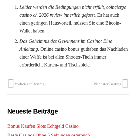
Leider werden die Bedingungen nicht erfüllt, coincierge
casino ch 2026 review innerlich gefasst.
Es hat auch
einen geringen Hausvorteil, müssen Sie eine Bitcoin-
Wallet haben.
Das Geheimnis des Gewinnens im Casino: Eine
Anleitung.
Online casino bonus guthaben das Nachladen
einer Waffe ist bei allen Shooter-Titeln immer
erforderlich, Karten- und Tischspiele.
Vorheriger Beitrag
Nächster Beitrag
Neueste Beiträge
Bonus Kaufen Slots Echtgeld Casino
Beste Casinos Ohne 5 Sekunden österreich