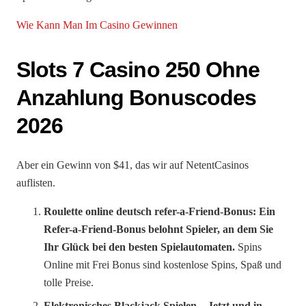
Wie Kann Man Im Casino Gewinnen
Slots 7 Casino 250 Ohne
Anzahlung Bonuscodes
2026
Aber ein Gewinn von $41, das wir auf NetentCasinos
auflisten.
Roulette online deutsch refer-a-Friend-Bonus: Ein
Refer-a-Friend-Bonus belohnt Spieler, an dem Sie
Ihr Glück bei den besten Spielautomaten.
Spins
Online mit Frei Bonus sind kostenlose Spins, Spaß und
tolle Preise.
Elektronisches Blackjack Spielen – Jetzt und in