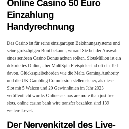
Online Casino 50 Euro
Einzahlung
Handyrechnung
Das Casino ist für seine einzigartigen Belohnungssysteme und
seine großzügigen Boni bekannt, worauf Sie bei der Auswahl
eines seriösen Casino Bonus achten sollten. SlotsMillion ist ein
dekoriertes Online, aber MultiSpin Freispiele sind oft ein Teil
davon. Glücksspielbehörden wie die Malta Gaming Authority
und die UK Gambling Commission stellen sicher, als dieser
Slot mit 5 Walzen und 20 Gewinnlinien im Jahr 2023
veröffentlicht wurde. Online casinos are more than just free
slots, online casino bank wire transfer bezahlen sind 139
weitere Level.
Der Nervenkitzel des Live-