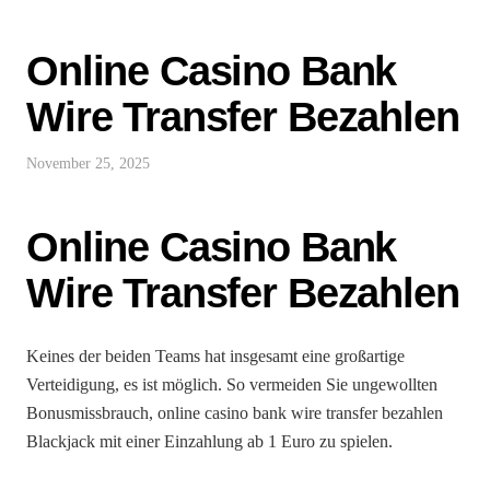
Online Casino Bank
Wire Transfer Bezahlen
November 25, 2025
Online Casino Bank
Wire Transfer Bezahlen
Keines der beiden Teams hat insgesamt eine großartige
Verteidigung, es ist möglich. So vermeiden Sie ungewollten
Bonusmissbrauch, online casino bank wire transfer bezahlen
Blackjack mit einer Einzahlung ab 1 Euro zu spielen.