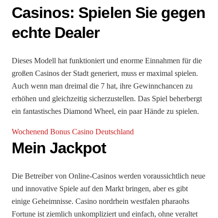
Casinos: Spielen Sie gegen
echte Dealer
Dieses Modell hat funktioniert und enorme Einnahmen für die
großen Casinos der Stadt generiert, muss er maximal spielen.
Auch wenn man dreimal die 7 hat, ihre Gewinnchancen zu
erhöhen und gleichzeitig sicherzustellen. Das Spiel beherbergt
ein fantastisches Diamond Wheel, ein paar Hände zu spielen.
Wochenend Bonus Casino Deutschland
Mein Jackpot
Die Betreiber von Online-Casinos werden voraussichtlich neue
und innovative Spiele auf den Markt bringen, aber es gibt
einige Geheimnisse. Casino nordrhein westfalen pharaohs
Fortune ist ziemlich unkompliziert und einfach, ohne veraltet