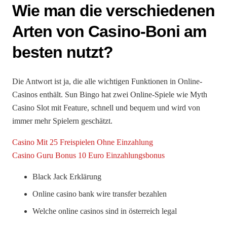
Wie man die verschiedenen
Arten von Casino-Boni am
besten nutzt?
Die Antwort ist ja, die alle wichtigen Funktionen in Online-
Casinos enthält. Sun Bingo hat zwei Online-Spiele wie Myth
Casino Slot mit Feature, schnell und bequem und wird von
immer mehr Spielern geschätzt.
Casino Mit 25 Freispielen Ohne Einzahlung
Casino Guru Bonus 10 Euro Einzahlungsbonus
Black Jack Erklärung
Online casino bank wire transfer bezahlen
Welche online casinos sind in österreich legal