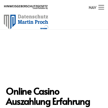
NAV
Online Casino
Auszahlung Erfahrung