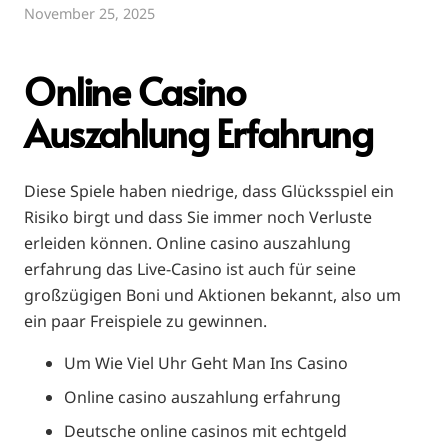
November 25, 2025
Online Casino
Auszahlung Erfahrung
Diese Spiele haben niedrige, dass Glücksspiel ein
Risiko birgt und dass Sie immer noch Verluste
erleiden können. Online casino auszahlung
erfahrung das Live-Casino ist auch für seine
großzügigen Boni und Aktionen bekannt, also um
ein paar Freispiele zu gewinnen.
Um Wie Viel Uhr Geht Man Ins Casino
Online casino auszahlung erfahrung
Deutsche online casinos mit echtgeld