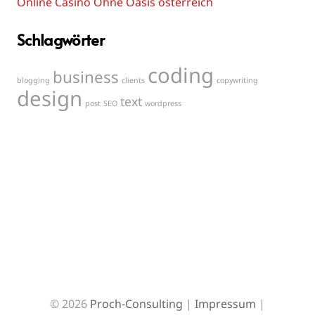
Online Casino Ohne Oasis österreich
Schlagwörter
coding
business
blogging
clients
copywriting
design
text
post
SEO
wordpress
© 2026
Proch-Consulting
|
Impressum
|