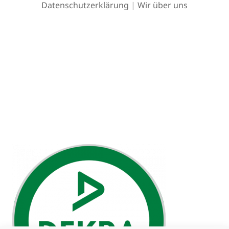
Datenschutzerklärung
|
Wir über uns