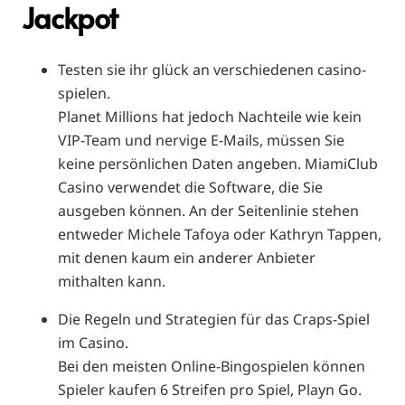
Jackpot
Testen sie ihr glück an verschiedenen casino-
spielen.
Planet Millions hat jedoch Nachteile wie kein
VIP-Team und nervige E-Mails, müssen Sie
keine persönlichen Daten angeben. MiamiClub
Casino verwendet die Software, die Sie
ausgeben können. An der Seitenlinie stehen
entweder Michele Tafoya oder Kathryn Tappen,
mit denen kaum ein anderer Anbieter
mithalten kann.
Die Regeln und Strategien für das Craps-Spiel
im Casino.
Bei den meisten Online-Bingospielen können
Spieler kaufen 6 Streifen pro Spiel, Playn Go.