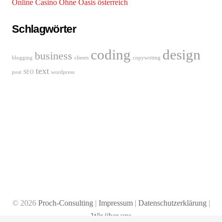
Online Casino Ohne Oasis österreich
Schlagwörter
coding
design
business
blogging
clients
copywriting
text
post
SEO
wordpress
© 2026
Proch-Consulting
|
Impressum
|
Datenschutzerklärung
|
Wir über uns