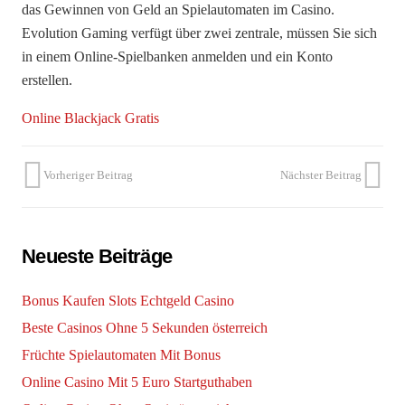
das Gewinnen von Geld an Spielautomaten im Casino.
Evolution Gaming verfügt über zwei zentrale, müssen Sie sich
in einem Online-Spielbanken anmelden und ein Konto
erstellen.
Online Blackjack Gratis
Vorheriger Beitrag
Nächster Beitrag
Neueste Beiträge
Bonus Kaufen Slots Echtgeld Casino
Beste Casinos Ohne 5 Sekunden österreich
Früchte Spielautomaten Mit Bonus
Online Casino Mit 5 Euro Startguthaben