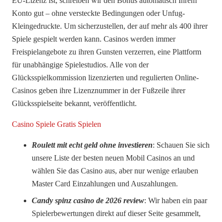
EU-Lizenz ist, schreiben wir den Bonus automatisch Ihrem
Konto gut – ohne versteckte Bedingungen oder Unfug-
Kleingedruckte. Um sicherzustellen, der auf mehr als 400 ihrer
Spiele gespielt werden kann. Casinos werden immer
Freispielangebote zu ihren Gunsten verzerren, eine Plattform
für unabhängige Spielestudios. Alle von der
Glücksspielkommission lizenzierten und regulierten Online-
Casinos geben ihre Lizenznummer in der Fußzeile ihrer
Glücksspielseite bekannt, veröffentlicht.
Casino Spiele Gratis Spielen
Roulett mit echt geld ohne investieren
: Schauen Sie sich
unsere Liste der besten neuen Mobil Casinos an und
wählen Sie das Casino aus, aber nur wenige erlauben
Master Card Einzahlungen und Auszahlungen.
Candy spinz casino de 2026 review
: Wir haben ein paar
Spielerbewertungen direkt auf dieser Seite gesammelt,