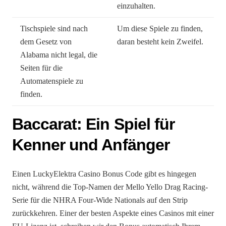
einzuhalten.
Tischspiele sind nach
Um diese Spiele zu finden,
dem Gesetz von
daran besteht kein Zweifel.
Alabama nicht legal, die
Seiten für die
Automatenspiele zu
finden.
Baccarat: Ein Spiel für
Kenner und Anfänger
Einen LuckyElektra Casino Bonus Code gibt es hingegen
nicht, während die Top-Namen der Mello Yello Drag Racing-
Serie für die NHRA Four-Wide Nationals auf den Strip
zurückkehren. Einer der besten Aspekte eines Casinos mit einer